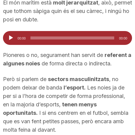
El món marítim està
molt jerarquitzat
, això, permet
que tothom sàpiga quin és el seu càrrec, i ningú ho
posi en dubte.
Reproductor
00:00
00:00
d'àudio
Pioneres o no, segurament han servit de
referent a
algunes noies
de forma directa o indirecta.
Però si parlem de
sectors masculinitzats
, no
podem deixar de banda
l’esport.
Les noies ja de
per si a l’hora de competir de forma professional,
en la majoria d’esports,
tenen menys
oportunitats.
I si ens centrem en el futbol, sembla
que es van fent petites passes, però encara amb
molta feina al davant.