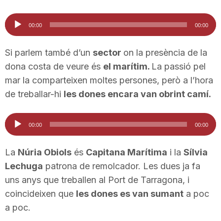
Reproductor
00:00
00:00
d'àudio
Si parlem també d’un
sector
on la presència de la
dona costa de veure és
el marítim.
La passió pel
mar la comparteixen moltes persones, però a l’hora
de treballar-hi
les dones encara van obrint camí.
Reproductor
00:00
00:00
d'àudio
La
Núria Obiols
és
Capitana Marítima
i la
Sílvia
Lechuga
patrona de remolcador. Les dues ja fa
uns anys que treballen al Port de Tarragona, i
coincideixen que
les dones es van sumant
a poc
a poc.