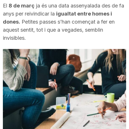
El
8 de març
ja és una data assenyalada des de fa
i
anys per reivindicar la
igualtat entre homes i
dones.
Petites passes s’han començat a fer en
u
aquest sentit, tot i que a vegades, semblin
invisibles.
t
a
t
d
e