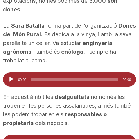
explotacions, només poc més de
3.000 són
n
dones.
La
Sara Batalla
forma part de l’organització
Dones
a
del Món Rural.
Es dedica a la vinya, i amb la seva
parella té un celler. Va estudiar
enginyeria
agrònoma
i també és
enòloga
, i sempre ha
treballat al camp.
Reproductor
00:00
00:00
d'àudio
En aquest àmbit les
desigualtats
no només les
troben en les persones assalariades, a més també
les podem trobar en els
responsables o
propietaris
dels negocis.
Reproductor