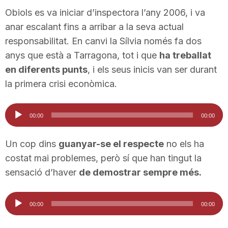
Obiols es va iniciar d’inspectora l’any 2006, i va
anar escalant fins a arribar a la seva actual
responsabilitat. En canvi la Sílvia només fa dos
anys que està a Tarragona, tot i que
ha treballat
en diferents punts
, i els seus inicis van ser durant
la primera crisi econòmica.
Reproductor
00:00
00:00
d'àudio
Un cop dins
guanyar-se el respecte
no els ha
costat mai problemes, però sí que han tingut la
sensació d’haver
de demostrar sempre més.
Reproductor
00:00
00:00
d'àudio