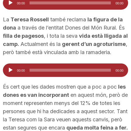
00:00
00:00
d'àudio
La
Teresa Rossell
també reclama
la figura de la
dona
a través de l’entitat Dones del Món Rural. És
filla de pagesos
, i tota la seva
vida està lligada al
camp.
Actualment és la
gerent d’un agroturisme
,
però també està vinculada amb la ramaderia.
Reproductor
00:00
00:00
d'àudio
És cert que les dades mostren que a poc a poc
les
dones es van incorporant
en aquest món, però de
moment representen menys del 12% de totes les
persones que hi ha dedicades a aquest sector. Tant
la Teresa com la Sara veuen aquests canvis, però
estan segures que encara
queda molta feina a fer.