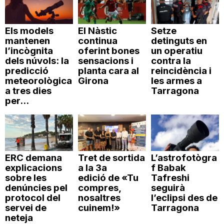
Els models
El Nàstic
Setze
mantenen
continua
detinguts en
l’incògnita
oferint bones
un operatiu
dels núvols: la
sensacions i
contra la
predicció
planta cara al
reincidència i
meteorològica
Girona
les armes a
a tres dies
Tarragona
per...
ERC demana
Tret de sortida
L’astrofotògra
explicacions
a la 3a
f Babak
sobre les
edició de «Tu
Tafreshi
denúncies pel
compres,
seguirà
protocol del
nosaltres
l’eclipsi des de
servei de
cuinem!»
Tarragona
neteja