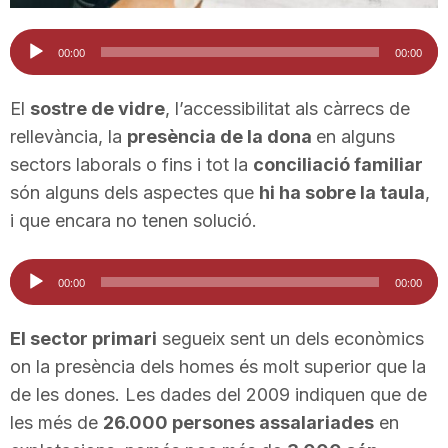
T
Reproductor
00:00
00:00
d'àudio
a
El
sostre de vidre
, l’accessibilitat als càrrecs de
rellevància, la
presència de la dona
en alguns
r
sectors laborals o fins i tot la
conciliació familiar
són alguns dels aspectes que
hi ha sobre la taula
,
r
i que encara no tenen solució.
Reproductor
a
00:00
00:00
d'àudio
El sector primari
segueix sent un dels econòmics
g
on la presència dels homes és molt superior que la
de les dones. Les dades del 2009 indiquen que de
o
les més de
26.000 persones assalariades
en