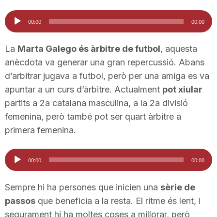
Reproductor
00:00
00:00
d'àudio
La
Marta Galego és àrbitre de futbol
, aquesta
anècdota va generar una gran repercussió. Abans
d’arbitrar jugava a futbol, però per una amiga es va
apuntar a un curs d’àrbitre. Actualment
pot xiular
partits a 2a catalana masculina, a la 2a divisió
femenina, però també pot ser quart àrbitre a
primera femenina.
Reproductor
00:00
00:00
d'àudio
Sempre hi ha persones que inicien una
sèrie de
passos
que beneficia a la resta. El ritme és lent, i
segurament hi ha moltes coses a millorar, però