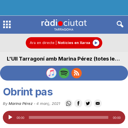
R
à
Ara en directe
|
Notícies en Xarxa
L'Ull Tarragoní amb Marina Pérez (totes les seccions)
d
i
Obrint pas
o
By
Marina Pérez
-
4 març, 2021
Reproductor
C
00:00
00:00
d'àudio