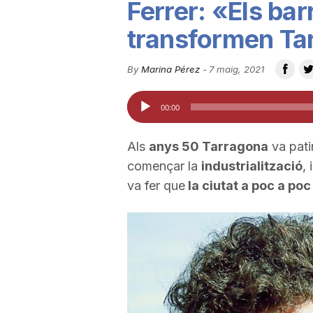
Ferrer: «Els bar
u
transformen Ta
t
By
Marina Pérez
-
7 maig, 2021
Reproductor
00:00
a
d'àudio
Als
anys 50 Tarragona
va pati
t
començar la
industrialització
,
va fer que
la ciutat a poc a poc
d
e
T