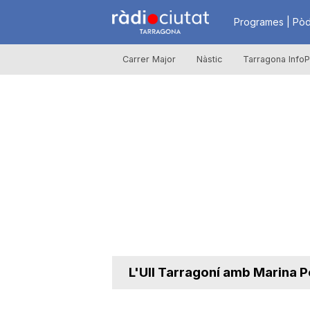
R
Programes | Pòd
Carrer Major
Nàstic
Tarragona InfoP
à
d
i
o
C
L'Ull Tarragoní amb Marina Pé
i