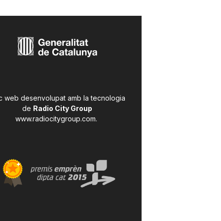
c web desenvolupat amb la tecnologia
de
Radio City Group
www.radiocitygroup.com
.