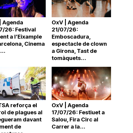
| Agenda
OxV | Agenda
/26: Festival
21/07/26:
ent a l’Eixample
Emboscadura,
arcelona, Cinema
espectacle de clown
...
a Girona, Tast de
tomàquets...
SA reforça el
OxV | Agenda
ol de plagues al
17/07/26: Festiuet a
egueram davant
Salou, Fira Circ al
gment de
Carrer a la...