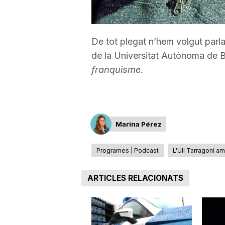
a
De tot plegat n’hem volgut par
de la Universitat Autònoma de Ba
franquisme.
Marina Pérez
Programes | Podcast
L'Ull Tarragoní a
ARTICLES RELACIONATS