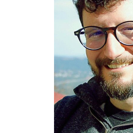
a
r
r
a
g
o
n