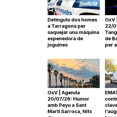
Detinguts dos homes
OxV 
a Tarragona per
22/07
saquejar una màquina
Tang
expenedora de
de B
joguines
per a
OxV | Agenda
EMAT
20/07/26: Humor
contr
amb Peyu a Sant
clav
Martí Sarroca, Nits
l’au