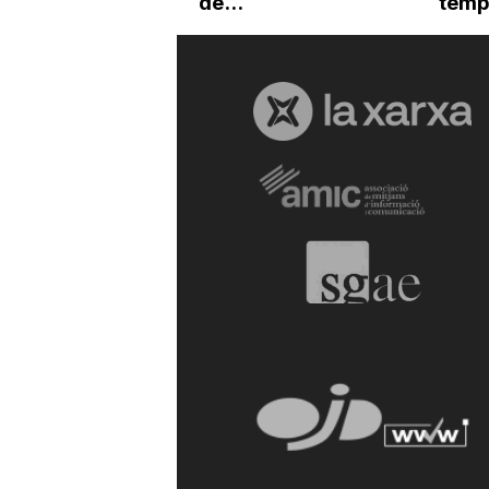
de...
temp