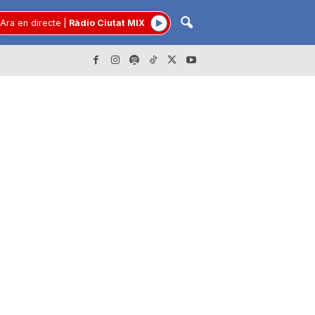
Ara en directe
|
Ràdio Ciutat MIX