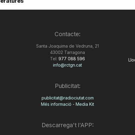
eratures
Contacte:
Santa Joaquima de Vedruna, 21
43002 Tarragona
Tel:
977 088 596
Llo
info@rctgn.cat
Publicitat:
publicitat@radiociutat.com
Més informació - Media Kit
Descarrega't l'APP: