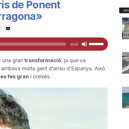
ris de Ponent
Alt
rragona»
Feu
00:00
servir
les
r una gran
transformació
, ja que va
tecles
 i arribava molta gent d’arreu d’Espanya. Això
de
 es fes gran
i creixés.
fletxa
cap
amunt/cap
avall
per
a