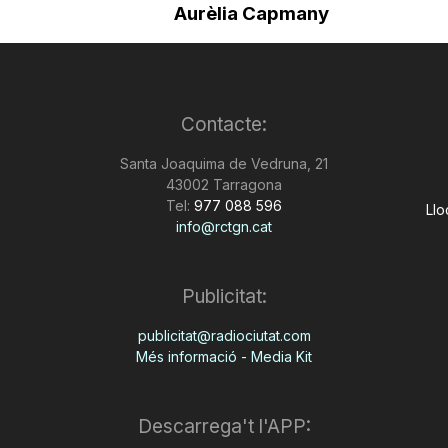
Aurèlia Capmany
Contacte:
Santa Joaquima de Vedruna, 21
43002 Tarragona
Tel:
977 088 596
Llo
info@rctgn.cat
Publicitat:
publicitat@radiociutat.com
Més informació - Media Kit
Descarrega't l'APP: