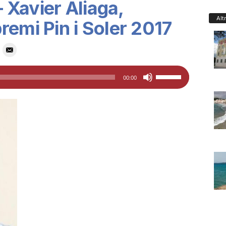
Xavier Aliaga,
Alt
remi Pin i Soler 2017
Feu
00:00
servir
les
tecles
de
fletxa
cap
amunt/cap
avall
per
a