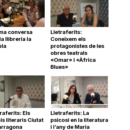
ima conversa
Lletraferits:
a llibreria la
Coneixem els
la
protagonistes de les
obres teatrals
«Omar» i «Àfrica
Blues»
raferits: Els
Lletraferits: La
s literaris Ciutat
psicosi en la literatura
arragona
i l’any de Maria