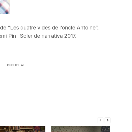
incrementar
o
disminuir
el
de “Les quatre vides de l’oncle Antoine”,
volum.
mi Pin i Soler de narrativa 2017.
PUBLICITAT