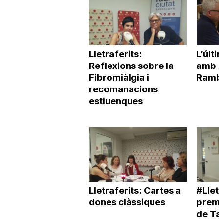
a
Lletraferits:
L’últ
Reflexions sobre la
amb l
Fibromiàlgia i
Ramb
recomanacions
estiuenques
Lletraferits: Cartes a
#Llet
dones clàssiques
premi
de T