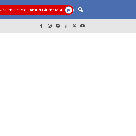
Ara en directe
|
Ràdio Ciutat MIX