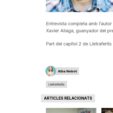
a
Entrevista completa amb l’autor 
r
Xavier Aliaga, guanyador del pre
r
Part del capítol 2 de Lletraferits
a
Alba Nebot
g
Lletraferits
o
ARTICLES RELACIONATS
n