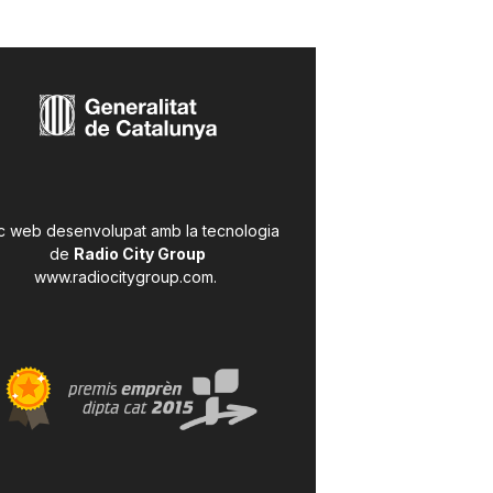
c web desenvolupat amb la tecnologia
de
Radio City Group
www.radiocitygroup.com
.