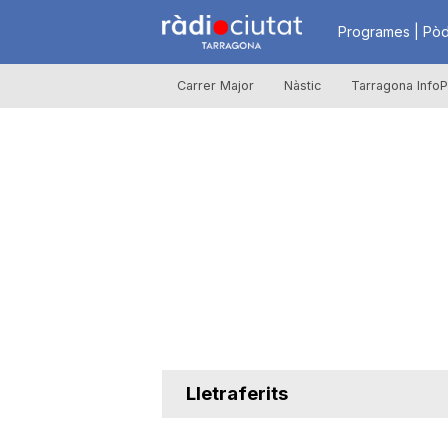
R
Programes | Pòd
Carrer Major
Nàstic
Tarragona InfoP
à
d
i
o
C
Lletraferits
i