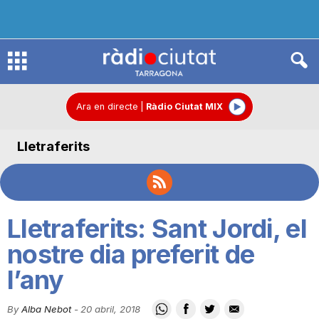
R
à
Ara en directe
|
Ràdio Ciutat MIX
Lletraferits
d
i
Lletraferits: Sant Jordi, el
o
nostre dia preferit de
l’any
C
By
Alba Nebot
-
20 abril, 2018