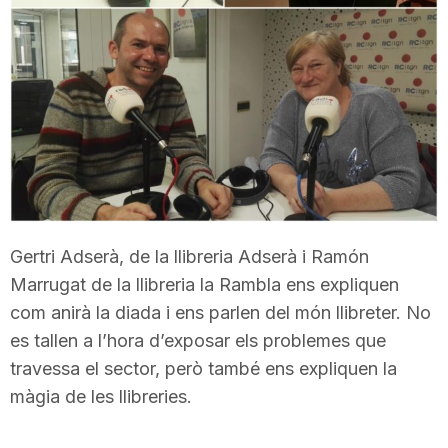
T
a
r
r
Gertri Adserà, de la llibreria Adserà i Ramón
a
Marrugat de la llibreria la Rambla ens expliquen
com anirà la diada i ens parlen del món llibreter. No
es tallen a l’hora d’exposar els problemes que
g
travessa el sector, però també ens expliquen la
màgia de les llibreries.
o