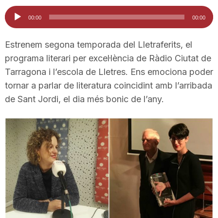
i
Reproductor
00:00
00:00
d'àudio
u
Estrenem segona temporada del Lletraferits, el
programa literari per excel·lència de Ràdio Ciutat de
Tarragona i l’escola de Lletres. Ens emociona poder
t
tornar a parlar de literatura coincidint amb l’arribada
de Sant Jordi, el dia més bonic de l’any.
a
t
d
e