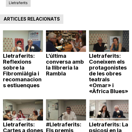
Lletraferits
ARTICLES RELACIONATS
Lletraferits:
L’última
Lletraferits:
Reflexions
conversa amb
Coneixem els
sobre la
la llibreria la
protagonistes
Fibromiàlgia i
Rambla
de les obres
recomanacion
teatrals
s estiuenques
«Omar» i
«Àfrica Blues»
Lletraferits:
#Lletraferits:
Lletraferits: La
Cartes a dones
Els premis
psicosi en la