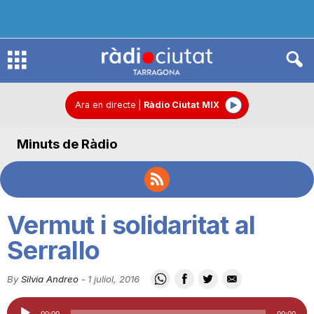
R
à
Ara en directe
|
Ràdio Ciutat MIX
Minuts de Ràdio
d
i
Vermut i solidaritat al
o
Serrallo
By
Silvia Andreo
-
1 juliol, 2016
C
Reproductor
00:00
00:00