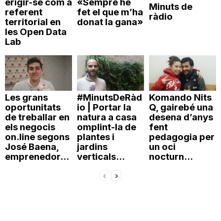
erigir-se com a
«Sempre he
Minuts de
referent
fet el que m’ha
n
ràdio
territorial en
donat la gana»
les Open Data
Lab
a
Les grans
#MinutsDeRàd
Komando Nits
oportunitats
io | Portar la
Q, gairebé una
de treballar en
natura a casa
desena d’anys
els negocis
omplint-la de
fent
on.line segons
plantes i
pedagogia per
José Baena,
jardins
un oci
emprenedor...
verticals...
nocturn...