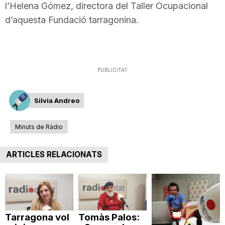
l’Helena Gómez, directora del Taller Ocupacional
T
d’aquesta Fundació tarragonina.
a
PUBLICITAT
r
Silvia Andreo
r
Minuts de Ràdio
a
ARTICLES RELACIONATS
g
o
Tarragona vol
Tomàs Palos: