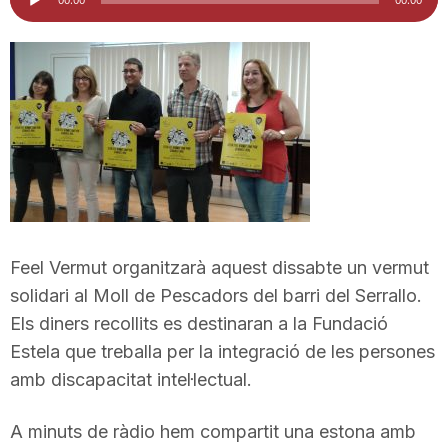
d'àudio
i
u
t
a
Feel Vermut organitzarà aquest dissabte un vermut
t
solidari al Moll de Pescadors del barri del Serrallo.
Els diners recollits es destinaran a la Fundació
d
Estela que treballa per la integració de les persones
amb discapacitat intel·lectual.
e
A minuts de ràdio hem compartit una estona amb