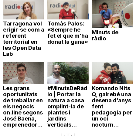
Tarragona vol
Tomàs Palos:
erigir-se com a
«Sempre he
Minuts de
referent
fet el que m’ha
ràdio
territorial en
donat la gana»
les Open Data
Lab
Les grans
#MinutsDeRàd
Komando Nits
oportunitats
io | Portar la
Q, gairebé una
de treballar en
natura a casa
desena d’anys
els negocis
omplint-la de
fent
on.line segons
plantes i
pedagogia per
José Baena,
jardins
un oci
emprenedor...
verticals...
nocturn...