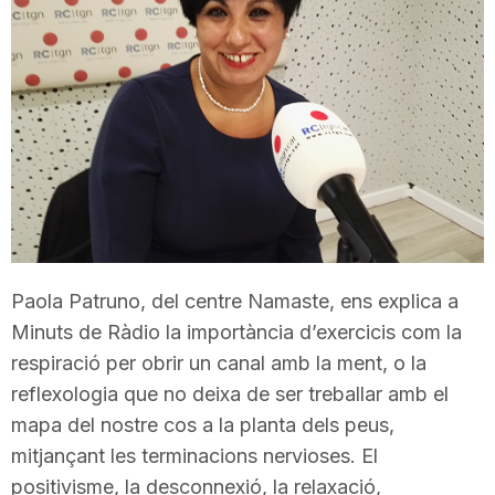
T
a
r
r
Paola
Patruno
, del centre
Namaste
, ens explica a
a
Minuts de Ràdio la importància d’exercicis com la
respiració per obrir un canal amb la ment, o la
g
reflexologia que no deixa de ser treballar amb el
mapa del nostre cos a la planta dels peus,
o
mitjançant les terminacions nervioses. El
positivisme, la desconnexió, la relaxació,