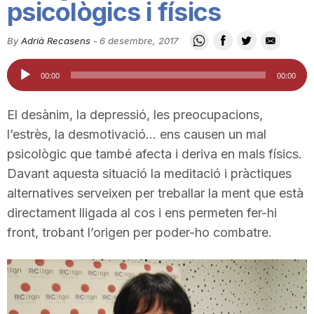
psicològics i físics
i
By
Adrià Recasens
-
6 desembre, 2017
u
Reproductor
00:00
00:00
d'àudio
t
El desànim, la depressió, les preocupacions,
l’estrès, la desmotivació… ens causen un mal
a
psicològic que també afecta i deriva en mals físics.
Davant aquesta situació la meditació i pràctiques
alternatives serveixen per treballar la ment que està
t
directament lligada al cos i ens permeten fer-hi
front, trobant l’origen per poder-ho combatre.
d
e