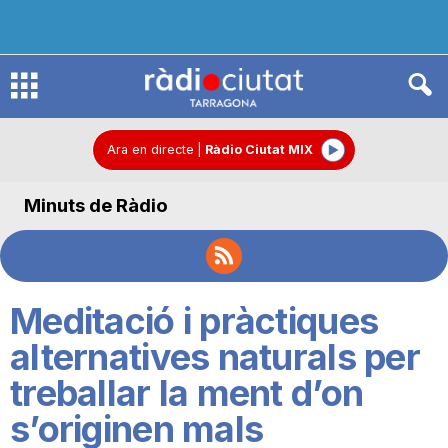
R
à
Ara en directe
|
Ràdio Ciutat MIX
Minuts de Ràdio
d
i
Meditació i pràctiques
o
alternatives naturals per
treballar la ment d’on
C
s’originen mals