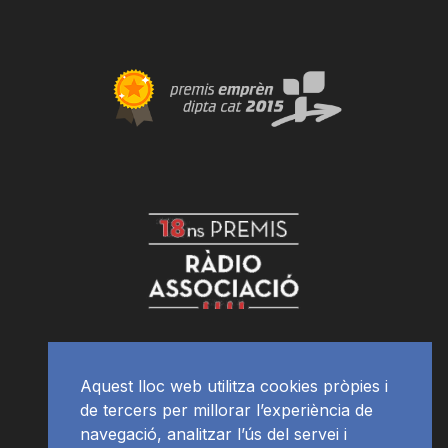
Aquest lloc web utilitza cookies pròpies i
de tercers per millorar l’experiència de
navegació, analitzar l’ús del servei i