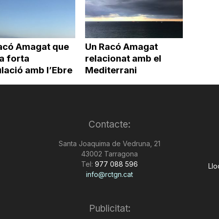
acó Amagat que
Un Racó Amagat
a forta
relacionat amb el
lació amb l’Ebre
Mediterrani
Contacte:
Santa Joaquima de Vedruna, 21
43002 Tarragona
Tel:
977 088 596
Llo
info@rctgn.cat
Publicitat: