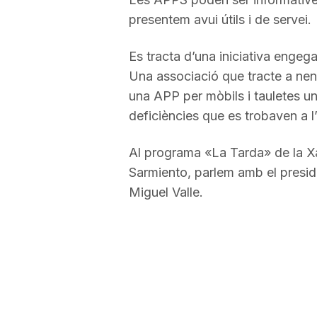
presentem avui útils i de servei.
a
Es tracta d’una iniciativa engeg
r
Una associació que tracte a ne
una APP per mòbils i tauletes u
r
deficiències que es trobaven a 
Al programa «La Tarda» de la Xa
a
Sarmiento, parlem amb el presid
Miguel Valle.
g
o
n