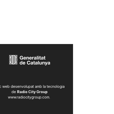
c web desenvolupat amb la tecnologia
de
Radio City Group
www.radiocitygroup.com
.