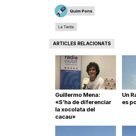
a
Quim Pons
La Tarda
ARTICLES RELACIONATS
Guillermo Mena:
Un R
«S’ha de diferenciar
es po
la xocolata del
cacau»