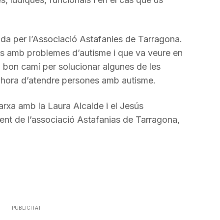
incrementar
o
disminuir
ada per l’Associació Astafanies de Tarragona.
el
ns amb problemes d’autisme i que va veure en
volum.
n bon camí per solucionar algunes de les
l’hora d’atendre persones amb autisme.
rxa amb la Laura Alcalde i el Jesús
ent de l’associació Astafanias de Tarragona,
PUBLICITAT