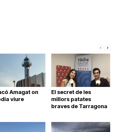
acó Amagat on
El secret de les
dia viure
millors patates
braves de Tarragona