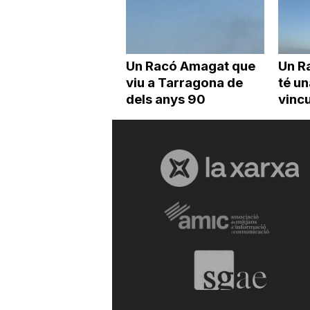
Un Racó Amagat que
Un R
viu a Tarragona de
té un
dels anys 90
vincu