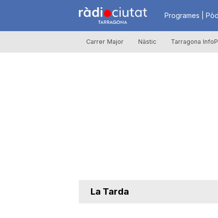
R
Programes | Pòd
Carrer Major
Nàstic
Tarragona InfoP
à
d
i
o
C
La Tarda
i