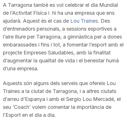
A Tarragona també es vol celebrar el dia Mundial
T
de l’Activitat Física i hi ha una empresa que ens
ajudarà. Aquest és el cas de
Lou Traines
. Des
a
d’entrenadors personals, a sessions esportives a
l’aire lliure per Tarragona, a gimnàstica per a dones
r
embarassades i fins i tot, a fomentar l’esport amb el
projecte Empreses Saludables, amb la finalitat
d’augmentar la qualitat de vida i el benestar humà
r
d’una empresa.
a
Aquests són alguns dels serveis que ofereix Lou
Traines a la ciutat de Tarragona, i a altres ciutats
g
d’arreu d’Espanya i amb el Sergio Lou Mercadé, el
seu ‘Coach’ volem comentar la importància de
l’Esport en el dia a dia.
o