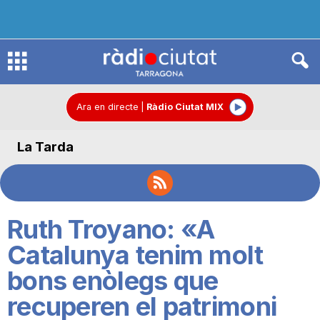
R
à
Ara en directe
|
Ràdio Ciutat MIX
La Tarda
d
i
Ruth Troyano: «A
o
Catalunya tenim molt
bons enòlegs que
C
recuperen el patrimoni