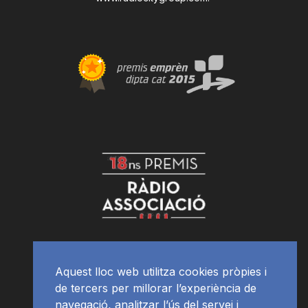
Aquest lloc web utilitza cookies pròpies i
de tercers per millorar l’experiència de
navegació, analitzar l’ús del servei i