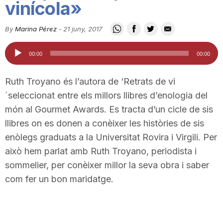
vinícola»
i
By
Marina Pérez
-
21 juny, 2017
u
Reproductor
00:00
00:00
d'àudio
t
Ruth
Troyano
és l’autora de
‘
Retrats de vi
´
seleccionat entre els millors llibres d’enologia del
a
món al
Gourmet
Awards
. Es tracta d’un cicle de sis
llibres on es donen a conèixer les històries de sis
enòlegs graduats a la Universitat Rovira i Virgili. Per
t
això hem parlat amb
Ruth
Troyano
, periodista i
sommelier, per conèixer millor la seva obra i saber
d
com fer un bon maridatge.
e