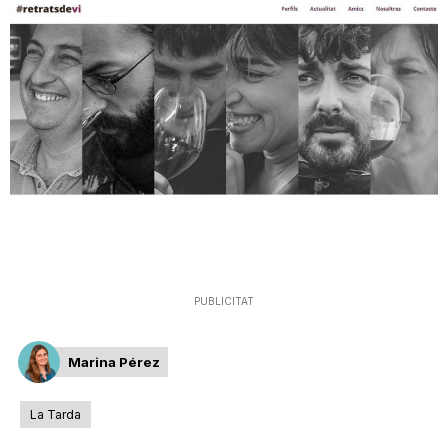
T
a
r
r
a
PUBLICITAT
g
Marina Pérez
o
La Tarda