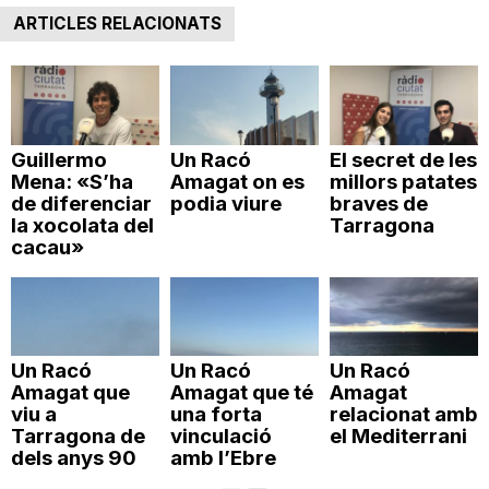
ARTICLES RELACIONATS
n
a
Guillermo
Un Racó
El secret de les
Mena: «S’ha
Amagat on es
millors patates
de diferenciar
podia viure
braves de
la xocolata del
Tarragona
cacau»
Un Racó
Un Racó
Un Racó
Amagat que
Amagat que té
Amagat
viu a
una forta
relacionat amb
Tarragona de
vinculació
el Mediterrani
dels anys 90
amb l’Ebre