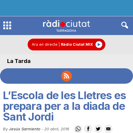
R
à
Ara en directe
|
Ràdio Ciutat MIX
La Tarda
d
i
L’Escola de les Lletres es
o
prepara per a la diada de
Sant Jordi
C
By
Jesús Sarmiento
-
20 abril, 2016