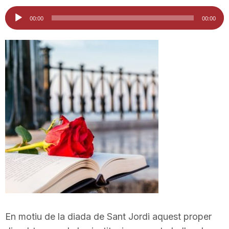
i
Reproductor
00:00
00:00
d'àudio
u
t
a
t
d
e
En motiu de la diada de Sant Jordi aquest proper