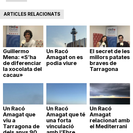
n
ARTICLES RELACIONATS
a
Guillermo
Un Racó
El secret de les
Mena: «S’ha
Amagat on es
millors patates
de diferenciar
podia viure
braves de
la xocolata del
Tarragona
cacau»
Un Racó
Un Racó
Un Racó
Amagat que
Amagat que té
Amagat
viu a
una forta
relacionat amb
Tarragona de
vinculació
el Mediterrani
dels anys 90
amb l’Ebre