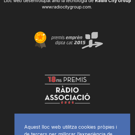
Lloc web desenvolupat amb la tecnologia de
Radio City Group
www.radiocitygroup.com
.
Aquest lloc web utilitza cookies pròpies i
de tercers per millorar l’experiència de