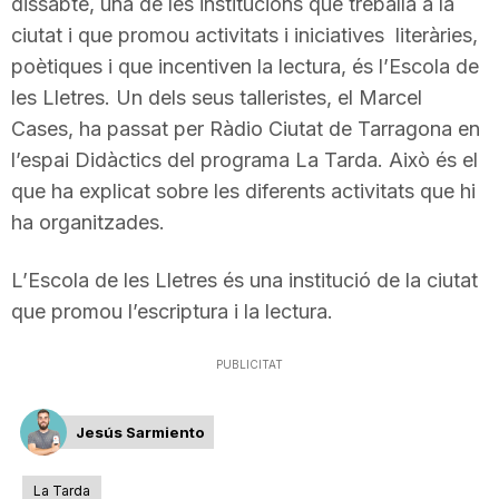
dissabte, una de les institucions que treballa a la
T
ciutat i que promou activitats i iniciatives literàries,
poètiques i que incentiven la lectura, és l’Escola de
les Lletres. Un dels seus talleristes, el Marcel
a
Cases, ha passat per Ràdio Ciutat de Tarragona en
l’espai Didàctics del programa La Tarda. Això és el
r
que ha explicat sobre les diferents activitats que hi
ha organitzades.
r
L’Escola de les Lletres és una institució de la ciutat
que promou l’escriptura i la lectura.
a
PUBLICITAT
g
Jesús Sarmiento
o
La Tarda