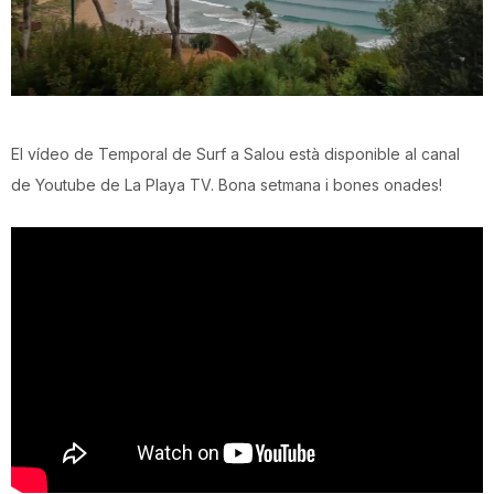
El vídeo de Temporal de Surf a Salou està disponible al canal
de Youtube de La Playa TV. Bona setmana i bones onades!