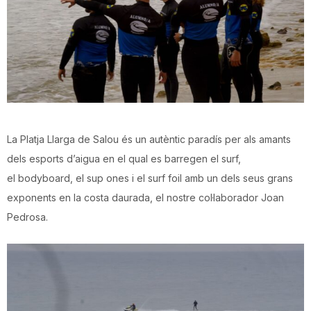
La Platja Llarga de Salou és un autèntic paradís per als amants
dels esports d’aigua en el qual es barregen el surf,
el bodyboard, el sup ones i el surf foil amb un dels seus grans
exponents en la costa daurada, el nostre col·laborador Joan
Pedrosa.