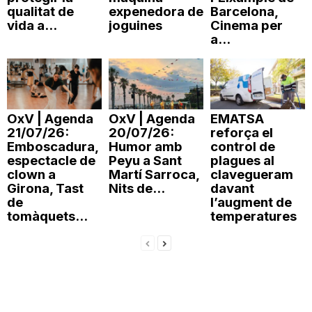
qualitat de
expenedora de
Barcelona,
vida a...
joguines
Cinema per
a...
OxV | Agenda
OxV | Agenda
EMATSA
21/07/26:
20/07/26:
reforça el
Emboscadura,
Humor amb
control de
espectacle de
Peyu a Sant
plagues al
clown a
Martí Sarroca,
clavegueram
Girona, Tast
Nits de...
davant
de
l’augment de
tomàquets...
temperatures