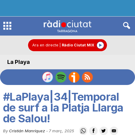
R
à
Ara en directe
|
Ràdio Ciutat MIX
La Playa
d
i
#LaPlaya|34|Temporal
o
de surf a la Platja Llarga
de Salou!
C
By
Cristián Manríquez
-
7 març, 2025