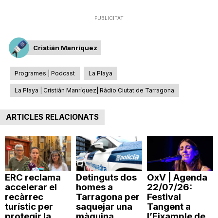
PUBLICITAT
Cristián Manríquez
Programes | Podcast
La Playa
La Playa | Cristián Manríquez| Ràdio Ciutat de Tarragona
ARTICLES RELACIONATS
ERC reclama
Detinguts dos
OxV | Agenda
accelerar el
homes a
22/07/26:
recàrrec
Tarragona per
Festival
turístic per
saquejar una
Tangent a
protegir la
màquina
l’Eixample de