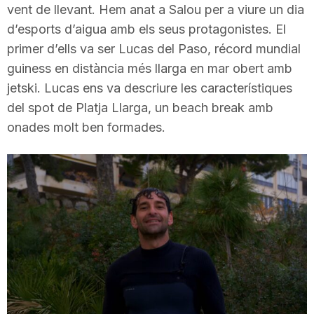
vent de llevant. Hem anat a Salou per a viure un dia
T
d’esports d’aigua amb els seus protagonistes. El
primer d’ells va ser Lucas del Paso, récord mundial
a
guiness en distància més llarga en mar obert amb
jetski. Lucas ens va descriure les característiques
r
del spot de Platja Llarga, un beach break amb
onades molt ben formades.
r
a
g
o