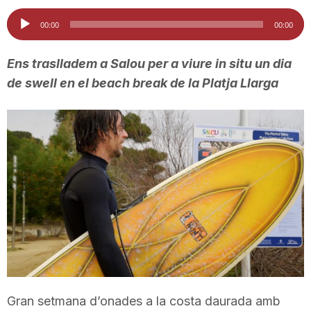
i
Reproductor
00:00
00:00
d'àudio
u
Ens traslladem a Salou per a viure in situ un dia
de swell en el beach break de la Platja Llarga
t
a
t
d
e
Gran setmana d’onades a la costa daurada amb