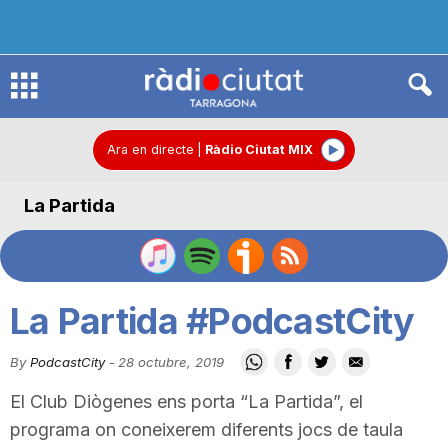
R
à
Ara en directe
|
Ràdio Ciutat MIX
La Partida
d
i
La Partida #PodcastCity
o
By
PodcastCity
-
28 octubre, 2019
El Club Diògenes ens porta “La Partida”, el
C
programa on coneixerem diferents jocs de taula