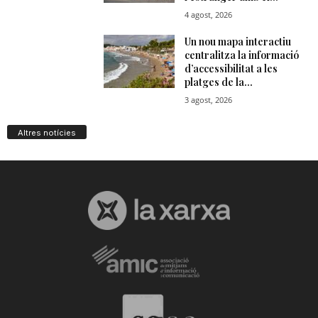
n
a
Altres notícies