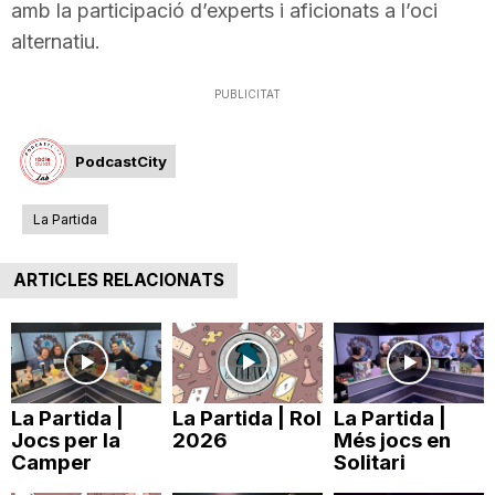
amb la participació d’experts i aficionats a l’oci
i
alternatiu.
u
PUBLICITAT
PodcastCity
t
La Partida
a
ARTICLES RELACIONATS
t
d
La Partida |
La Partida | Rol
La Partida |
Jocs per la
2026
Més jocs en
e
Camper
Solitari