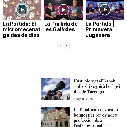
T
La Partida: El
La Partida de
La Partida |
a
micromecenat
les Galàxies
Primavera
ge des de dins
Juganera
r
r
a
g
o