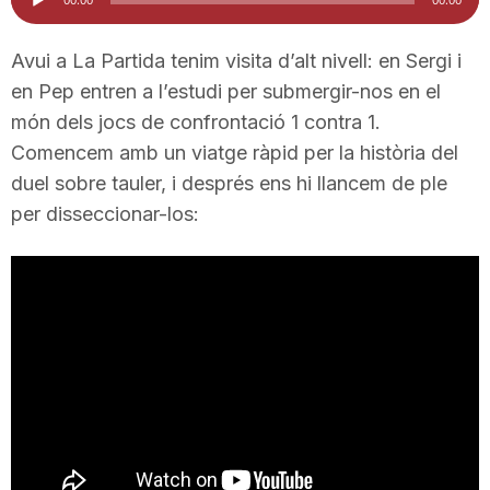
d'àudio
i
Avui a La Partida tenim visita d’alt nivell: en Sergi i
en Pep entren a l’estudi per submergir-nos en el
u
món dels jocs de confrontació 1 contra 1.
Comencem amb un viatge ràpid per la història del
t
duel sobre tauler, i després ens hi llancem de ple
per disseccionar-los:
a
t
d
e