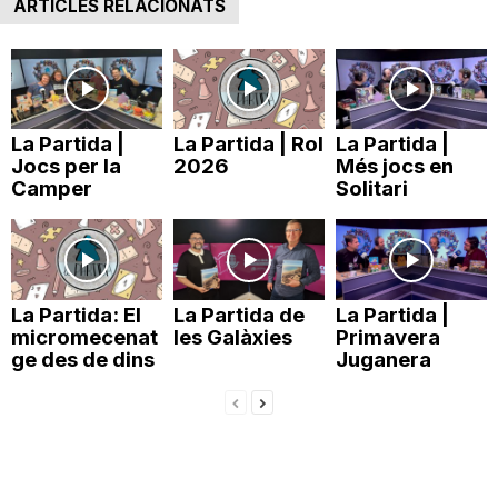
ARTICLES RELACIONATS
n
a
La Partida |
La Partida | Rol
La Partida |
Jocs per la
2026
Més jocs en
Camper
Solitari
La Partida: El
La Partida de
La Partida |
micromecenat
les Galàxies
Primavera
ge des de dins
Juganera