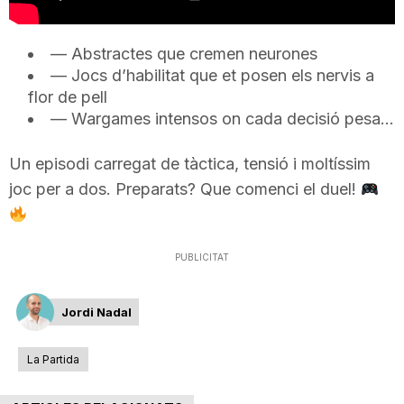
T
— Abstractes que cremen neurones
— Jocs d’habilitat que et posen els nervis a
a
flor de pell
— Wargames intensos on cada decisió pesa…
r
Un episodi carregat de tàctica, tensió i moltíssim
joc per a dos. Preparats? Que comenci el duel!
r
a
PUBLICITAT
g
Jordi Nadal
La Partida
o