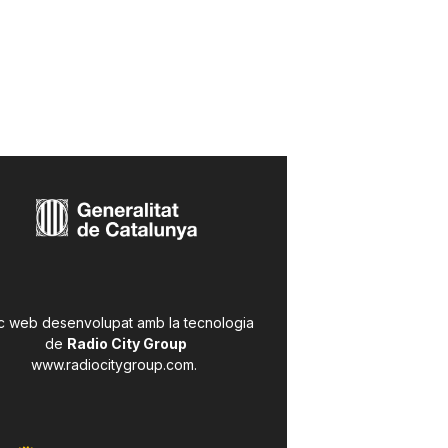
c web desenvolupat amb la tecnologia
de
Radio City Group
www.radiocitygroup.com
.