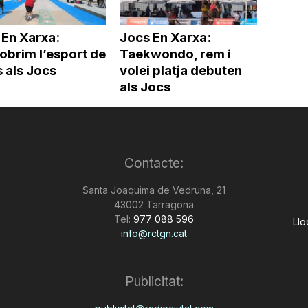
 En Xarxa:
Jocs En Xarxa:
obrim l’esport de
Taekwondo, rem i
 als Jocs
volei platja debuten
als Jocs
Contacte:
Santa Joaquima de Vedruna, 21
43002 Tarragona
Tel:
977 088 596
Llo
info@rctgn.cat
Publicitat: