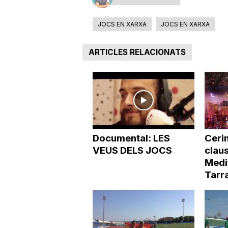
a
JOCS EN XARXA
JOCS EN XARXA
ARTICLES RELACIONATS
Documental: LES
Ceri
VEUS DELS JOCS
clau
Medi
Tarr