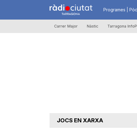
R
Programes | Pòd
Carrer Major
Nàstic
Tarragona InfoP
à
d
i
o
C
JOCS EN XARXA
i