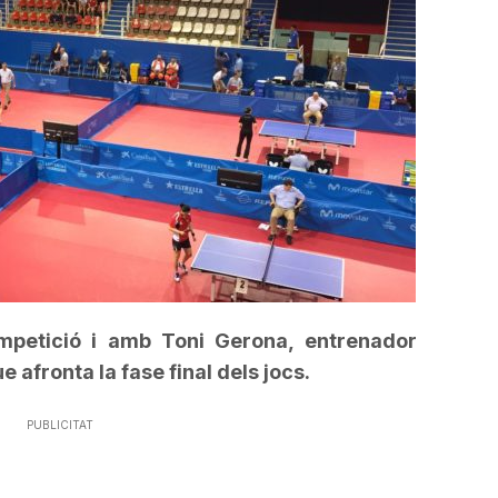
incrementar
o
disminuir
el
volum.
mpetició i amb Toni Gerona, entrenador
e afronta la fase final dels jocs.
PUBLICITAT