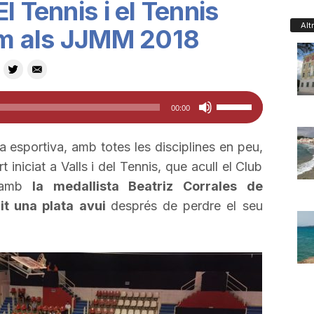
l Tennis i el Tennis
Alt
m als JJMM 2018
Feu
00:00
servir
les
esportiva, amb totes les disciplines en peu,
tecles
 iniciat a Valls i del Tennis, que acull el Club
de
 amb
la medallista Beatriz Corrales de
fletxa
t una plata avui
després de perdre el seu
cap
amunt/cap
avall
per
a