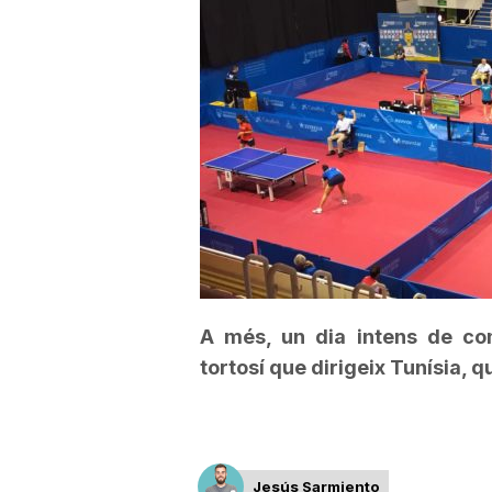
a
r
r
a
g
A més, un dia intens de co
tortosí que dirigeix Tunísia, qu
o
n
Jesús Sarmiento