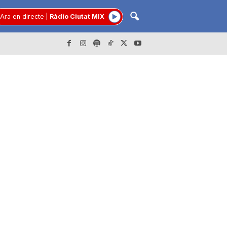
Ara en directe
|
Ràdio Ciutat MIX