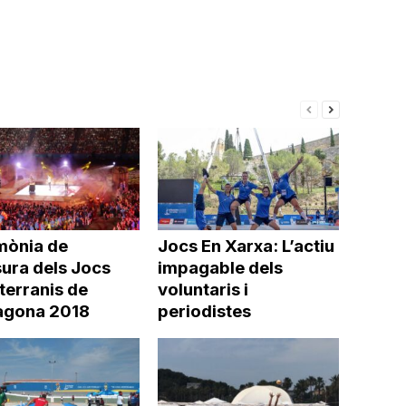
mònia de
Jocs En Xarxa: L’actiu
sura dels Jocs
impagable dels
terranis de
voluntaris i
agona 2018
periodistes