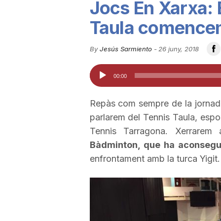
Jocs En Xarxa: E
u
Taula comence
t
By
Jesús Sarmiento
-
26 juny, 2018
Reproductor
00:00
a
d'àudio
Repàs com sempre de la jornada 
t
parlarem del Tennis Taula, esport
Tennis Tarragona. Xerrarem
d
Bàdminton, que ha aconsegui
enfrontament amb la turca Yigit.
e
T