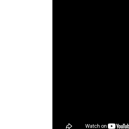
a
r
r
a
g
o
n