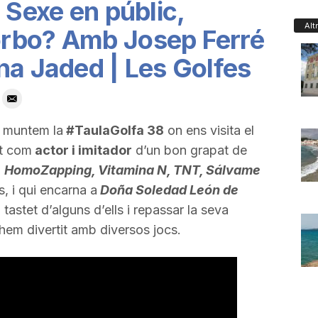
 Sexe en públic,
Alt
rbo? Amb Josep Ferré
na Jaded | Les Golfes
muntem la
#TaulaGolfa 38
on ens visita el
t com
actor i imitador
d’un bon grapat de
m
HomoZapping, Vitamina N, TNT, Sálvame
es, i qui encarna a
Doña Soledad León de
astet d’alguns d’ells i repassar la seva
 hem divertit amb diversos jocs.