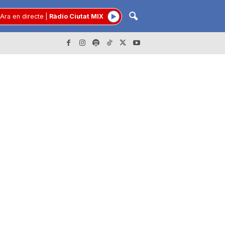
Ara en directe
|
Ràdio Ciutat MIX