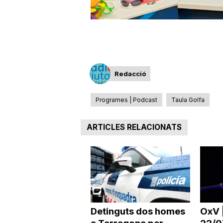
Redacció
Programes | Podcast
Taula Golfa
ARTICLES RELACIONATS
Detinguts dos homes
OxV 