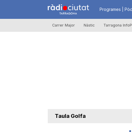
R
Programes | Pòd
Carrer Major
Nàstic
Tarragona InfoP
à
d
i
o
C
Taula Golfa
i