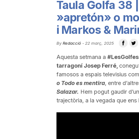
Taula Golfa 38 |
u
»apretón» o mo
i Markos & Mari
t
By
Redacció
-
22 març, 2025
a
Aquesta setmana a
#LesGolfes
tarragoní Josep Ferré,
conegu
t
famosos a espais televisius co
o Todo es mentira
, entre d’altr
d
Salazar.
Hem pogut gaudir d’un t
trajectòria, a la vegada que ens
e
T