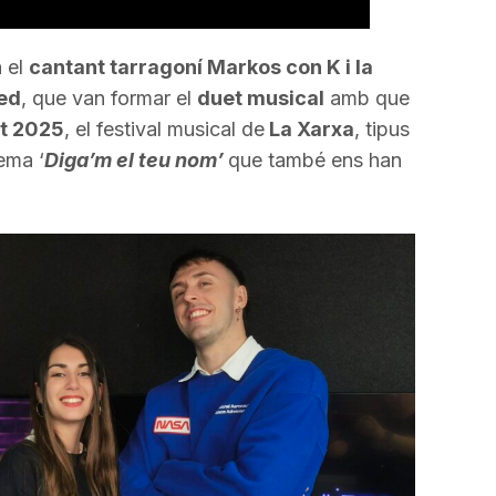
a el
cantant tarragoní Markos con K i la
ed
, que van formar el
duet musical
amb que
t 2025
, el festival musical de
La Xarxa
, tipus
ema ‘
Diga’m el teu nom’
que també ens han