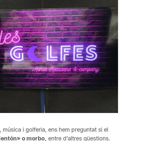
, música i golferia, ens hem preguntat si el
alentón» o morbo,
entre d’altres qüestions.