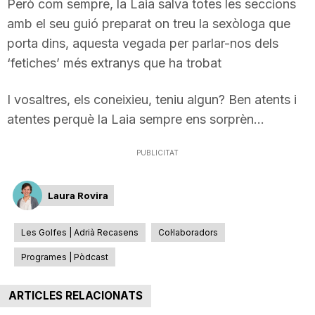
Però com sempre, la Laia salva totes les seccions
T
amb el seu guió preparat on treu la sexòloga que
porta dins, aquesta vegada per parlar-nos dels
a
‘fetiches’ més extranys que ha trobat
I vosaltres, els coneixieu, teniu algun? Ben atents i
r
atentes perquè la Laia sempre ens sorprèn…
r
PUBLICITAT
a
Laura Rovira
Les Golfes | Adrià Recasens
Col·laboradors
g
Programes | Pòdcast
o
ARTICLES RELACIONATS