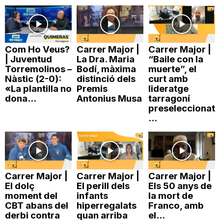
n
a
Com Ho Veus?
Carrer Major |
Carrer Major |
| Juventud
La Dra. Maria
“Baile con la
Torremolinos –
Bodí, màxima
muerte”, el
Nàstic (2-0):
distinció dels
curt amb
«La plantilla no
Premis
lideratge
dona...
Antonius Musa
tarragoní
preseleccionat
...
Carrer Major |
Carrer Major |
Carrer Major |
El dolç
El perill dels
Els 50 anys de
moment del
infants
la mort de
CBT abans del
hiperregalats
Franco, amb
derbi contra
quan arriba
el...