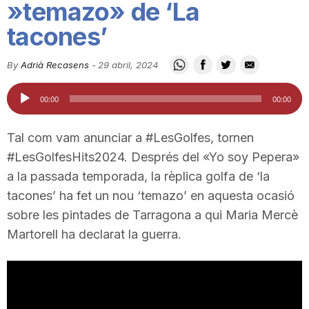
»temazo» de ‘La
i
tacones’
u
By
Adrià Recasens
-
29 abril, 2024
Reproductor
00:00
00:00
t
d'àudio
Tal com vam anunciar a #LesGolfes, tornen
a
#LesGolfesHits2024. Després del «Yo soy Pepera»
a la passada temporada, la rèplica golfa de ‘la
t
tacones’ ha fet un nou ‘temazo’ en aquesta ocasió
sobre les pintades de Tarragona a qui Maria Mercè
Martorell ha declarat la guerra.
d
e