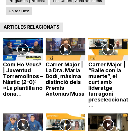
Programes | Pòdcast
Les Golfes | Adrià Recasens
n
Golfes Hits!
a
ARTICLES RELACIONATS
Com Ho Veus?
Carrer Major |
Carrer Major |
| Juventud
La Dra. Maria
“Baile con la
Torremolinos –
Bodí, màxima
muerte”, el
Nàstic (2-0):
distinció dels
curt amb
«La plantilla no
Premis
lideratge
dona...
Antonius Musa
tarragoní
preseleccionat
...