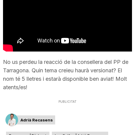
T
a
r
No us perdeu la reacció de la consellera del PP de
r
Tarragona. Quin tema creieu haurà versionat? El
nom té 5 lletres i estarà disponible ben aviat! Molt
a
atents/es!
PUBLICITAT
g
Adrià Recasens
o