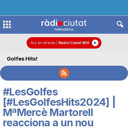
R
à
Ara en directe
|
Ràdio Ciutat MIX
Golfes Hits!
d
i
#LesGolfes
o
[#LesGolfesHits2024] |
MªMercè Martorell
C
reacciona a un nou