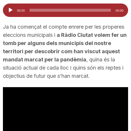
i
Reproductor
00:00
00:00
d'àudio
u
Ja ha començat el compte enrere per les properes
eleccions municipals i
a Ràdio Ciutat volem fer un
tomb per alguns dels municipis del nostre
t
territori per descobrir com han viscut aquest
mandat marcat per la pandèmia
, quina és la
a
situació actual de cada lloc i quins són els reptes i
objectius de futur que s’han marcat.
t
d
e