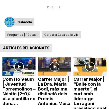
n
PUBLICITAT
a
Redacció
Programes | Pòdcast
Cafè a la Casa de la Vila
ARTICLES RELACIONATS
Com Ho Veus?
Carrer Major |
Carrer Major |
| Juventud
La Dra. Maria
“Baile con la
Torremolinos –
Bodí, màxima
muerte”, el
Nàstic (2-0):
distinció dels
curt amb
«La plantilla no
Premis
lideratge
dona...
Antonius Musa
tarragoní
preseleccionat