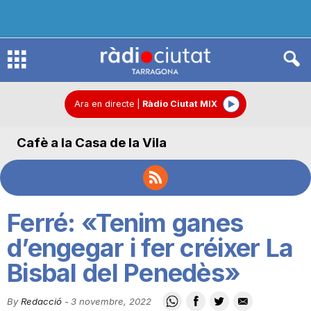
R
à
Ara en directe
|
Ràdio Ciutat MIX
Cafè a la Casa de la Vila
d
i
Ferré: «Tenim ganes
o
d’engegar i fer créixer La
Bisbal del Penedès»
C
By
Redacció
-
3 novembre, 2022