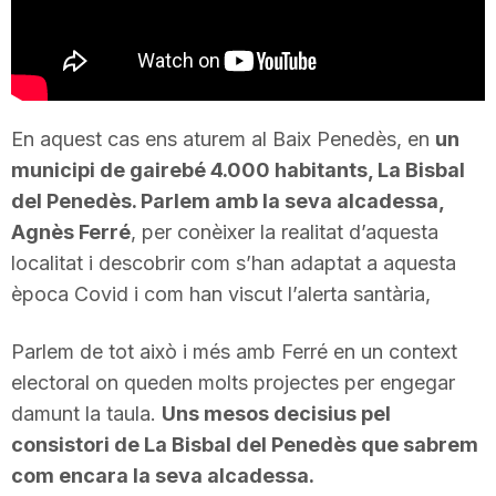
T
a
En aquest cas ens aturem al Baix Penedès, en
un
r
municipi de gairebé 4.000 habitants, La Bisbal
del Penedès. Parlem amb la seva alcadessa,
Agnès Ferré
, per conèixer la realitat d’aquesta
r
localitat i descobrir com s’han adaptat a aquesta
època Covid i com han viscut l’alerta santària,
a
Parlem de tot això i més amb Ferré en un context
g
electoral on queden molts projectes per engegar
damunt la taula.
Uns mesos decisius pel
consistori de La Bisbal del Penedès que sabrem
o
com encara la seva alcadessa.