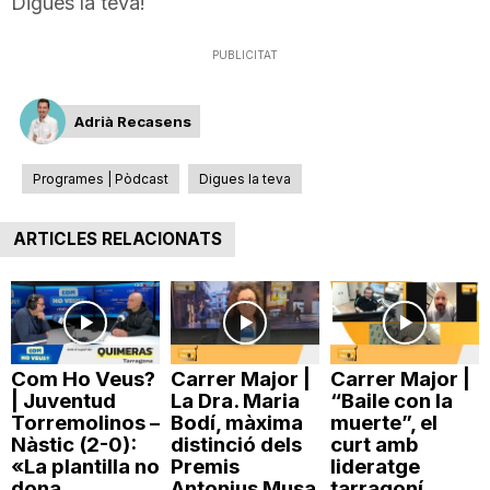
Digues la teva!
T
PUBLICITAT
a
Adrià Recasens
r
Programes | Pòdcast
Digues la teva
r
ARTICLES RELACIONATS
a
g
Com Ho Veus?
Carrer Major |
Carrer Major |
| Juventud
La Dra. Maria
“Baile con la
Torremolinos –
Bodí, màxima
muerte”, el
Nàstic (2-0):
distinció dels
curt amb
o
«La plantilla no
Premis
lideratge
dona...
Antonius Musa
tarragoní