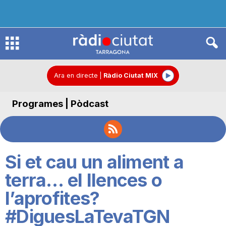
R
à
Ara en directe
|
Ràdio Ciutat MIX
Programes | Pòdcast
d
i
Si et cau un aliment a
o
terra… el llences o
l’aprofites?
C
#DiguesLaTevaTGN