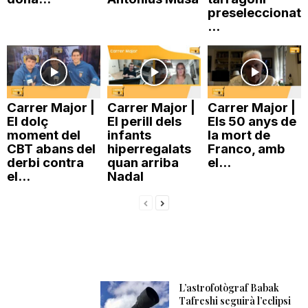
preseleccionat
n
...
a
Carrer Major |
Carrer Major |
Carrer Major |
El dolç
El perill dels
Els 50 anys de
moment del
infants
la mort de
CBT abans del
hiperregalats
Franco, amb
derbi contra
quan arriba
el...
el...
Nadal