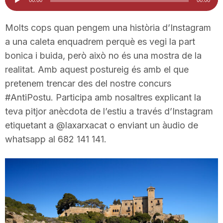
d'àudio
i
Molts cops quan pengem una història d’Instagram
a una caleta enquadrem perquè es vegi la part
u
bonica i buida, però això no és una mostra de la
realitat. Amb aquest postureig és amb el que
t
pretenem trencar des del nostre concurs
#AntiPostu. Participa amb nosaltres explicant la
a
teva pitjor anècdota de l’estiu a través d’Instagram
etiquetant a @laxarxacat o enviant un àudio de
whatsapp al 682 141 141.
t
d
e