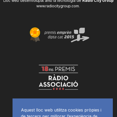
Lloc web desenvolupat amb la tecnologia de
Radio City Group
www.radiocitygroup.com
.
Aquest lloc web utilitza cookies pròpies i
de tercers per millorar l’experiència de