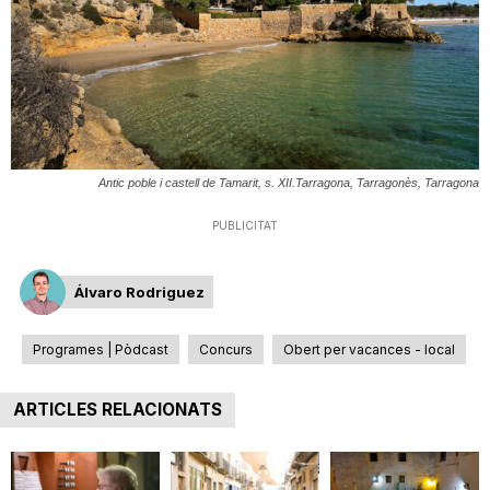
T
a
r
Antic poble i castell de Tamarit, s. XII.Tarragona, Tarragonès, Tarragona
PUBLICITAT
r
Álvaro Rodriguez
a
Programes | Pòdcast
Concurs
Obert per vacances - local
g
ARTICLES RELACIONATS
o