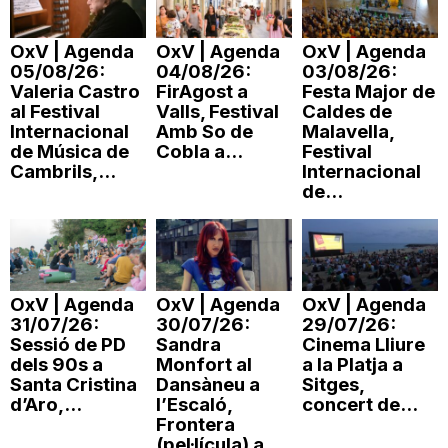
n
OxV | Agenda
OxV | Agenda
OxV | Agenda
05/08/26:
04/08/26:
03/08/26:
a
Valeria Castro
FirAgost a
Festa Major de
al Festival
Valls, Festival
Caldes de
Internacional
Amb So de
Malavella,
de Música de
Cobla a...
Festival
Cambrils,...
Internacional
de...
OxV | Agenda
OxV | Agenda
OxV | Agenda
31/07/26:
30/07/26:
29/07/26:
Sessió de PD
Sandra
Cinema Lliure
dels 90s a
Monfort al
a la Platja a
Santa Cristina
Dansàneu a
Sitges,
d’Aro,...
l’Escaló,
concert de...
Frontera
(pel·lícula) a...