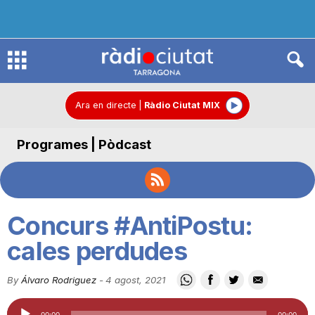
R
à
Ara en directe
|
Ràdio Ciutat MIX
Programes | Pòdcast
d
i
Concurs #AntiPostu:
o
cales perdudes
By
Álvaro Rodriguez
-
4 agost, 2021
C
Reproductor
00:00
00:00