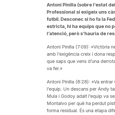
Antoni Pinilla (sobre l’estat de
Professional si exigeix uns cà
futbil. Desconec si ho fa la Fe
estricta, hi ha equips que no
l’atenció, però s’hauria de re
Antoni Pinilla (7:09): «Victòria
amb l’exigència creix i dona res
que saps que vens d’una derrota
va fer.»
Antoni Pinilla (8:28): «Va entrar
l’equip. Un descans per Andy ta
Mula i Godoy adalt l’equip va se
Montalvo per què ha perdut pist
forma residual. És una etapa dif