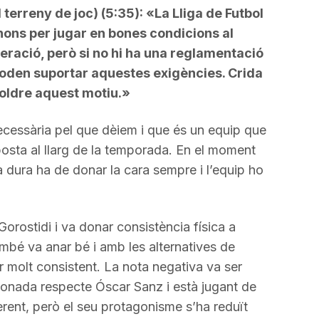
l terreny de joc) (5:35): «La Lliga de Futbol
nons per jugar en bones condicions al
deració, però si no hi ha una reglamentació
 poden suportar aquestes exigències. Crida
soldre aquest motiu.»
 necessària pel que dèiem i que és un equip que
posta al llarg de la temporada. En el moment
 dura ha de donar la cara sempre i l’equip ho
 Gorostidi i va donar consistència física a
mbé va anar bé i amb les alternatives de
r molt consistent. La nota negativa va ser
onada respecte Óscar Sanz i està jugant de
erent, però el seu protagonisme s’ha reduït