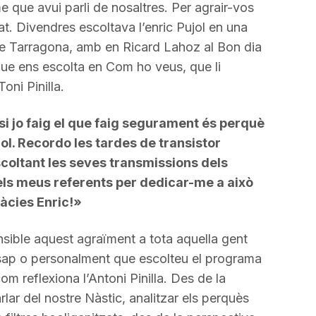
 que avui parli de nosaltres. Per agrair-vos
at. Divendres escoltava l’enric Pujol en una
 de Tarragona, amb en Ricard Lahoz al Bon dia
ue ens escolta en Com ho veus, que li
ni Pinilla.
si jo faig el que faig segurament és perquè
jol. Recordo les tardes de transistor
coltant les seves transmissions dels
dels meus referents per dedicar-me a això
ràcies Enric!»
nsible aquest agraïment a tota aquella gent
tsap o personalment que escolteu el programa
m reflexiona l’Antoni Pinilla. Des de la
lar del nostre Nàstic, analitzar els perquès