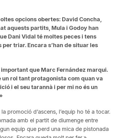
 moltes opcions obertes: David Concha,
t aquests partits, Mula i Godoy han
que Dani Vidal té moltes peces i tens
per triar. Encara s’han de situar les
olt important que Marc Fernández marqui.
é un rol tant protagonista com quan va
ió i el seu tarannà i per mi no és un
»
s la promoció d’ascens, l’equip ho té a tocar.
ornada amb el partit de diumenge entre
algun equip que perd una mica de pistonada
illosos. Encara queda molt per fer.»