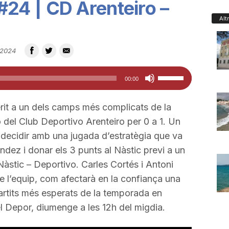
4 | CD Arenteiro –
Alt
 2024
Feu
00:00
servir
les
èrit a un dels camps més complicats de la
tecles
 del Club Deportivo Arenteiro per 0 a 1. Un
de
 decidir amb una jugada d’estratègia que va
fletxa
dez i donar els 3 punts al Nàstic previ a un
cap
Nàstic – Deportivo. Carles Cortés i Antoni
amunt/cap
de l’equip, com afectarà en la confiança una
avall
partits més esperats de la temporada en
per
el Depor, diumenge a les 12h del migdia.
a