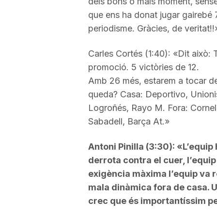
dels bons o mals moment, sense f
que ens ha donat jugar gairebé 70
periodisme. Gràcies, de veritat!!
Carles Cortés (1:40): «Dit això
promoció. 5 victòries de 12.
Amb 26 més, estarem a tocar del 
queda? Casa: Deportivo, Unionis
Logroñés, Rayo M. Fora: Cornell
Sabadell, Barça At.»
Antoni Pinilla (3:30): «L’equip 
derrota contra el cuer, l’equip
exigència màxima l’equip va re
mala dinàmica fora de casa. Un
crec que és importantíssim pe