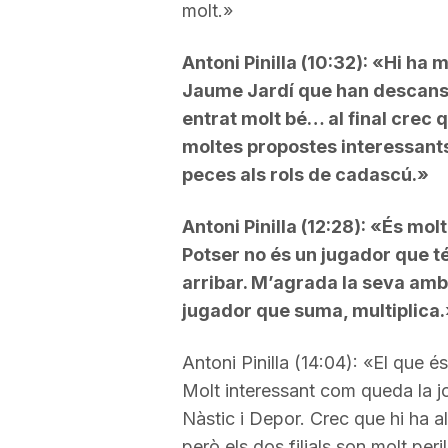
molt.»
Antoni Pinilla (10:32): «Hi ha
Jaume Jardí que han descansa
entrat molt bé… al final crec 
moltes propostes interessants 
peces als rols de cadascú.»
Antoni Pinilla (12:28): «És m
Potser no és un jugador que t
arribar. M’agrada la seva ambic
jugador que suma, multiplica.
Antoni Pinilla (14:04): «El que é
Molt interessant com queda la j
Nàstic i Depor. Crec que hi ha 
però els dos filials son molt per