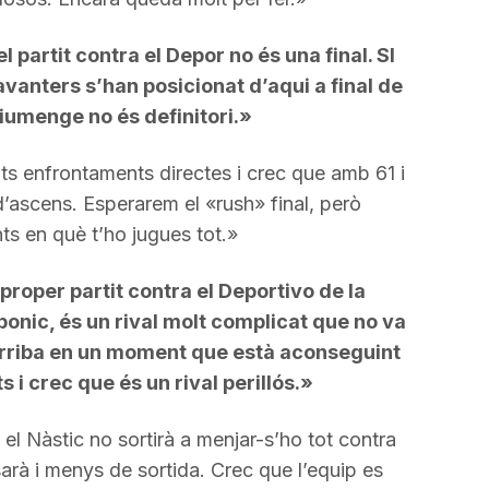
el partit contra el Depor no és una final. SI
vanters s’han posicionat d’aqui a final de
iumenge no és definitori.»
lts enfrontaments directes i crec que amb 61 i
’ascens. Esperarem el «rush» final, però
ts en què t’ho jugues tot.»
l proper partit contra el Deportivo de la
bonic, és un rival molt complicat que no va
rriba en un moment que està aconseguint
s i crec que és un rival perillós.»
 el Nàstic no sortirà a menjar-s’ho tot contra
sarà i menys de sortida. Crec que l’equip es