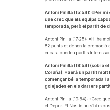
Antoni Pinilla (15:54): «Per mi 
que crec que els equips capda
temporada, però el partit de d
Antoni Pinilla (17:25): «Hi ha mo
62 punts et donen la promoció d
encara queden partits interessan
Antoni Pinilla (18:54) (sobre e
Coruña): «Serà un partit molt 
començar bé la temporada i a
golejades en els darrers partit
Antoni Pinilla (19:54): «Crec que
el Depor. El Nàstic no s’hi expo