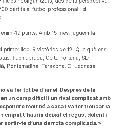
iltres hooliganitzats, des de la perspectiva
0 partits al futbol professional i el
»
: Tenim 49 punts. Amb 15 més, juguem la
primer lloc. 9 victòries de 12. Que què ens
tas, Fuenlabrada, Celta Fortuna, SD
à, Ponferradina, Tarazona, C. Leonesa,
ho va fer tot bé d’arrel. Després de la
 en un camp difícil i un rival complicat amb
spondre molt bé a casa i va fer trencar la
 empat t’hauria deixat el regust dolent i
r sortir-te d’una derrota complicada.»