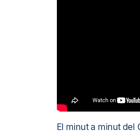
a
r
r
a
g
o
El minut a minut de
n