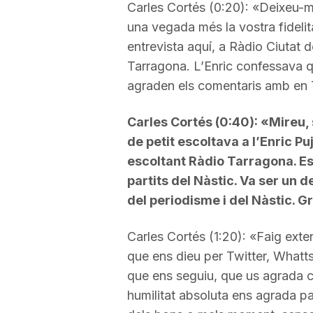
Carles Cortés (0:20): «Deixeu-me
a
una vegada més la vostra fidelit
entrevista aquí, a Ràdio Ciutat
Tarragona. L’Enric confessava q
agraden els comentaris amb en To
Carles Cortés (0:40): «Mireu, 
de petit escoltava a l’Enric Pu
escoltant Ràdio Tarragona. Es
partits del Nàstic. Va ser un 
del periodisme i del Nàstic. G
Carles Cortés (1:20): «Faig exte
que ens dieu per Twitter, What
que ens seguiu, que us agrada co
humilitat absoluta ens agrada par