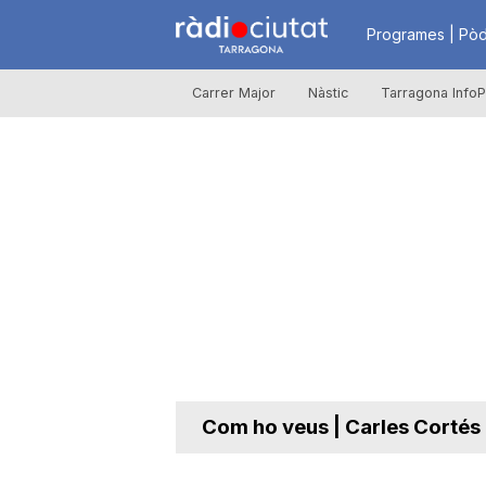
R
Programes | Pòd
Carrer Major
Nàstic
Tarragona InfoP
à
d
i
o
C
Com ho veus | Carles Cortés i
i