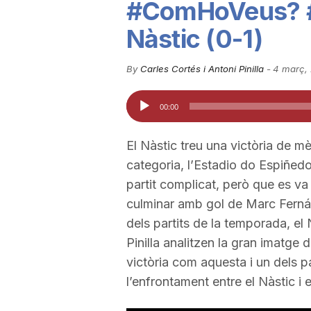
#ComHoVeus? #2
u
Nàstic (0-1)
t
By
Carles Cortés i Antoni Pinilla
-
4 març,
Reproductor
00:00
a
d'àudio
El Nàstic treu una victòria de m
t
categoria, l’Estadio do Espiñedo
partit complicat, però que es va
d
culminar amb gol de Marc Fernán
dels partits de la temporada, el 
Pinilla analitzen la gran imatge 
e
victòria com aquesta i un dels 
l’enfrontament entre el Nàstic i 
T