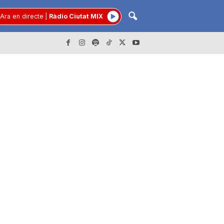
Ara en directe
|
Ràdio Ciutat MIX