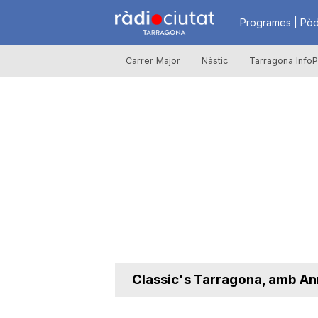
R
Programes | Pòd
Carrer Major
Nàstic
Tarragona InfoP
à
d
i
o
C
Classic's Tarragona, amb An
i