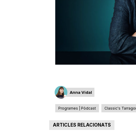
a
r
r
a
g
Anna Vidal
o
Programes | Pòdcast
Classic's Tarrago
ARTICLES RELACIONATS
n