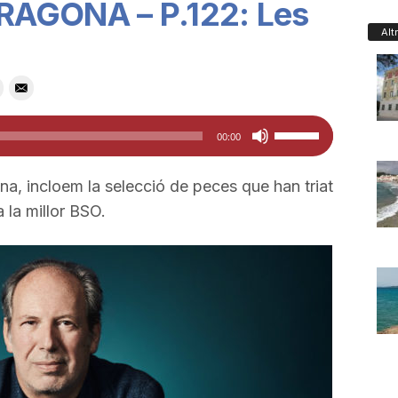
RAGONA – P.122: Les
Alt
Feu
00:00
servir
les
a, incloem la selecció de peces que han triat
tecles
a la millor BSO.
de
fletxa
cap
amunt/cap
avall
per
a