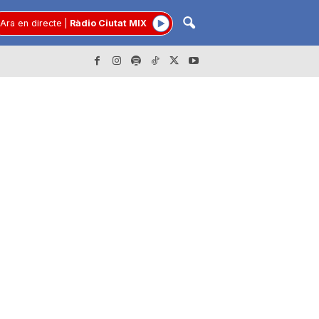
Ara en directe
|
Ràdio Ciutat MIX