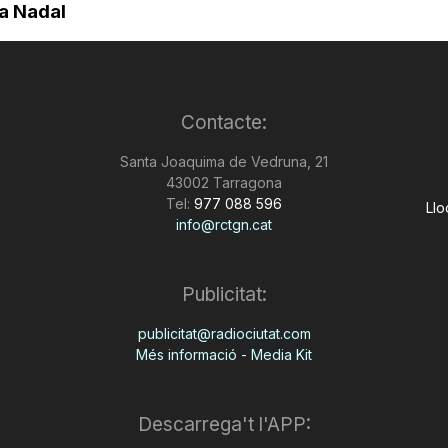
ba Nadal
Contacte:
Santa Joaquima de Vedruna, 21
43002 Tarragona
Tel:
977 088 596
Llo
info@rctgn.cat
Publicitat:
publicitat@radiociutat.com
Més informació - Media Kit
Descarrega't l'APP: