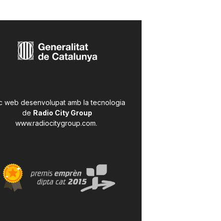
c web desenvolupat amb la tecnologia
de
Radio City Group
www.radiocitygroup.com
.