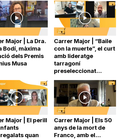
r Major | La Dra.
Carrer Major | “Baile
a Bodí, màxima
con la muerte”, el curt
nció dels Premis
amb lideratge
nius Musa
tarragoní
preseleccionat...
r Major | El perill
Carrer Major | Els 50
infants
anys de la mort de
rregalats quan
Franco, amb el...