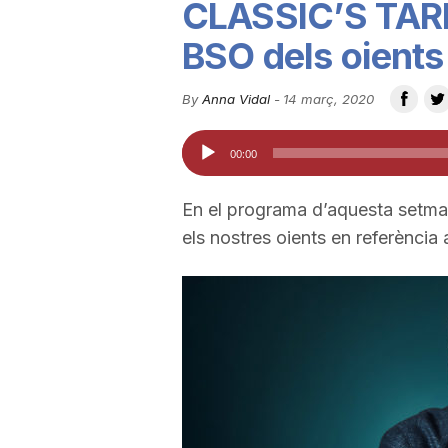
CLASSIC’S TAR
u
BSO dels oients
t
By
Anna Vidal
-
14 març, 2020
Reproductor
00:00
a
d'àudio
En el programa d’aquesta setman
t
els nostres oients en referència 
d
e
T