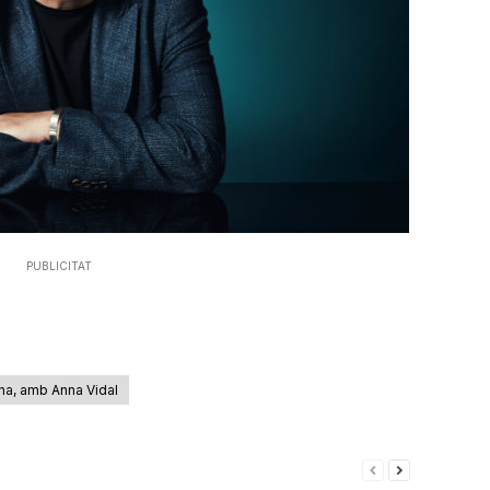
incrementar
o
disminuir
el
volum.
PUBLICITAT
na, amb Anna Vidal