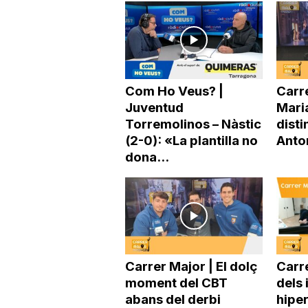
a
Com Ho Veus? |
Carre
Juventud
Mari
Torremolinos – Nàstic
disti
(2-0): «La plantilla no
Anto
dona...
Carrer Major | El dolç
Carre
moment del CBT
dels 
abans del derbi
hipe