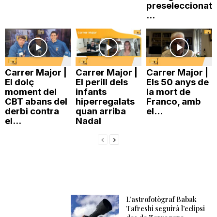
preseleccionat
n
...
a
Carrer Major |
Carrer Major |
Carrer Major |
El dolç
El perill dels
Els 50 anys de
moment del
infants
la mort de
CBT abans del
hiperregalats
Franco, amb
derbi contra
quan arriba
el...
el...
Nadal