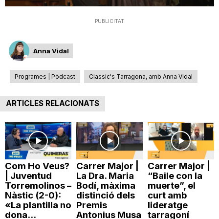
T
PUBLICITAT
a
Anna Vidal
r
Programes | Pòdcast
Classic's Tarragona, amb Anna Vidal
ARTICLES RELACIONATS
r
a
Com Ho Veus?
Carrer Major |
Carrer Major |
g
| Juventud
La Dra. Maria
“Baile con la
Torremolinos –
Bodí, màxima
muerte”, el
Nàstic (2-0):
distinció dels
curt amb
o
«La plantilla no
Premis
lideratge
dona...
Antonius Musa
tarragoní