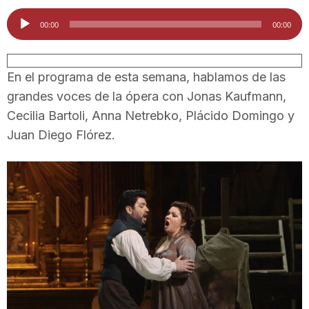
i
Reproductor
00:00
00:00
d'àudio
u
En el programa de esta semana, hablamos de las
grandes voces de la ópera con Jonas Kaufmann,
t
Cecilia Bartoli, Anna Netrebko, Plácido Domingo y
Juan Diego Flórez.
a
t
d
e