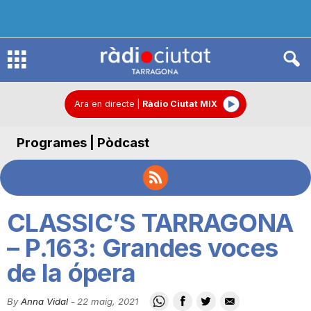
R
à
Ara en directe
|
Ràdio Ciutat MIX
Programes | Pòdcast
d
i
CLASSIC’S TARRAGONA
o
– P.163: Grandes voces
de la ópera
C
By
Anna Vidal
-
22 maig, 2021