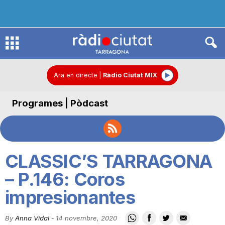
R
à
Ara en directe
|
Ràdio Ciutat MIX
Programes | Pòdcast
d
i
CLASSIC’S TARRAGONA
o
– P.146: Coros
impresionantes
C
By
Anna Vidal
-
14 novembre, 2020