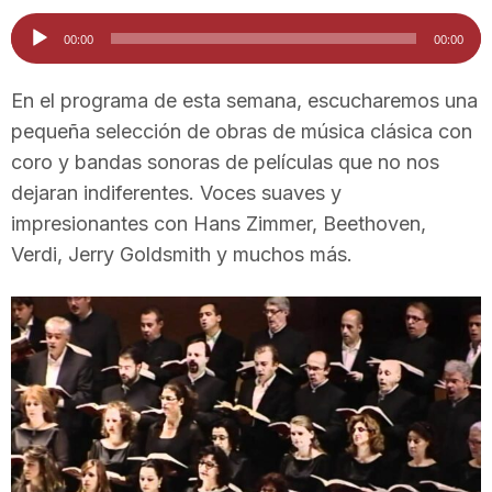
i
Reproductor
00:00
00:00
d'àudio
u
En el programa de esta semana, escucharemos una
pequeña selección de obras de música clásica con
coro y bandas sonoras de películas que no nos
t
dejaran indiferentes. Voces suaves y
impresionantes con Hans Zimmer, Beethoven,
a
Verdi, Jerry Goldsmith y muchos más.
t
d
e