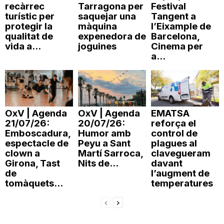
recàrrec
Tarragona per
Festival
n
turístic per
saquejar una
Tangent a
protegir la
màquina
l’Eixample de
qualitat de
expenedora de
Barcelona,
a
vida a...
joguines
Cinema per
a...
OxV | Agenda
OxV | Agenda
EMATSA
21/07/26:
20/07/26:
reforça el
Emboscadura,
Humor amb
control de
espectacle de
Peyu a Sant
plagues al
clown a
Martí Sarroca,
clavegueram
Girona, Tast
Nits de...
davant
de
l’augment de
tomàquets...
temperatures