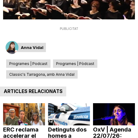
T
a
PUBLICITAT
r
Anna Vidal
Programes | Podcast
Programes | Pòdcast
r
Classic's Tarragona, amb Anna Vidal
a
ARTICLES RELACIONATS
g
o
ERC reclama
Detinguts dos
OxV | Agenda
accelerar el
homes a
22/07/26: