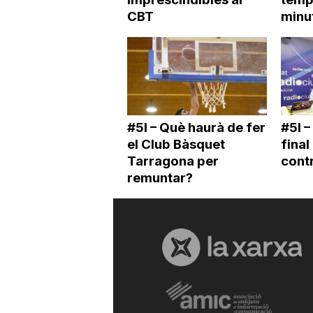
CBT
minu
#5I – Què haurà de fer
#5I –
el Club Bàsquet
final
Tarragona per
cont
remuntar?