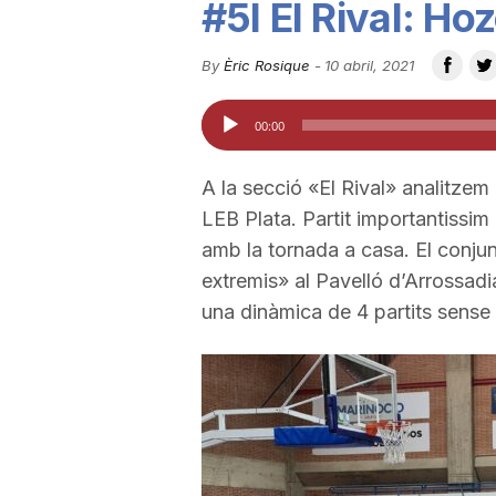
#5I El Rival: Ho
u
By
Èric Rosique
-
10 abril, 2021
t
Reproductor
00:00
d'àudio
a
A la secció «El Rival» analitzem l
LEB Plata. Partit importantissim
t
amb la tornada a casa. El conjun
extremis» al Pavelló d’Arrossad
una dinàmica de 4 partits sense
d
e
T