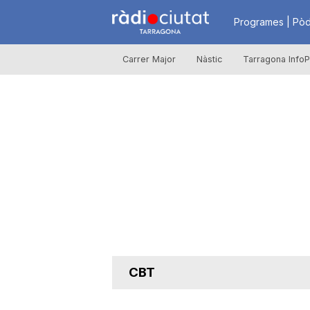
R
Programes | Pòd
Carrer Major
Nàstic
Tarragona InfoP
à
d
i
o
C
CBT
i