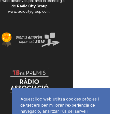
c web desenvolupat amb la tecnologia
de
Radio City Group
www.radiocitygroup.com
.
Aquest lloc web utilitza cookies pròpies i
de tercers per millorar l’experiència de
navegació, analitzar l’ús del servei i