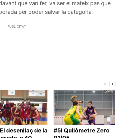
davant que van fer, va ser el mateix pas que
mporada per poder salvar la categoria.
PUBLICITAT
 El desenllaç de la
#5I Quilòmetre Zero
orada, a 40
01/05