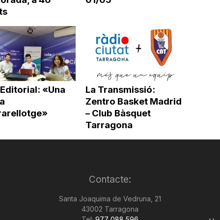
ts
 Editorial: «Una
La Transmissió:
 a
Zentro Basket Madrid
rarellotge»
– Club Bàsquet
Tarragona
Contacte:
Santa Joaquima de Vedruna, 21
43002 Tarragona
Tel:
977 088 596