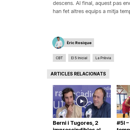
descens. Al final, aquest pas en
a
han fet altres equips a mitja te
Èric Rosique
CBT
El 5 Inicial
La Prèvia
ARTICLES RELACIONATS
Berni i Tugores, 2
#5I –
imprescindibles al
temp