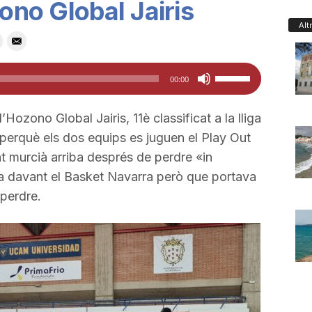
zono Global Jairis
Alt
Feu
00:00
servir
les
’Hozono Global Jairis, 11è classificat a la lliga
tecles
 perquè els dos equips es juguen el Play Out
de
t murcià arriba després de perdre «in
fletxa
ia davant el Basket Navarra però que portava
cap
 perdre.
amunt/cap
avall
per
a
incrementar
o