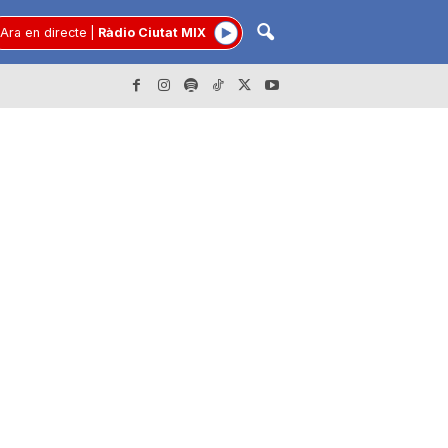
Ara en directe
|
Ràdio Ciutat MIX