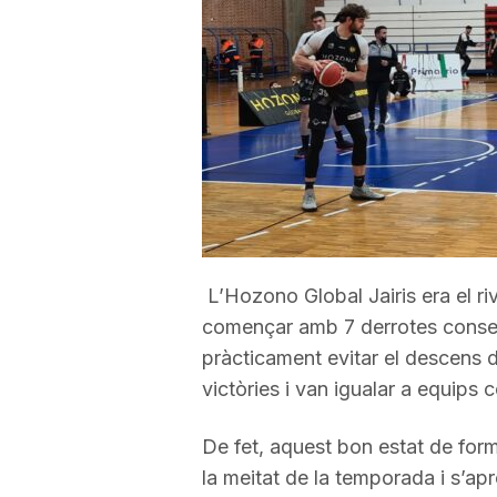
a
r
r
a
L’Hozono Global Jairis era el riva
g
començar amb 7 derrotes consecu
pràcticament evitar el descens d
victòries i van igualar a equips 
o
De fet, aquest bon estat de form
n
la meitat de la temporada i s’ap