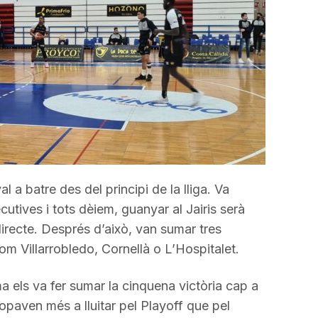
disminuir
el
volum.
l a batre des del principi de la lliga. Va
tives i tots dèiem, guanyar al Jairis serà
irecte. Després d’això, van sumar tres
com Villarrobledo, Cornellà o L’Hospitalet.
a els va fer sumar la cinquena victòria cap a
ropaven més a lluitar pel Playoff que pel