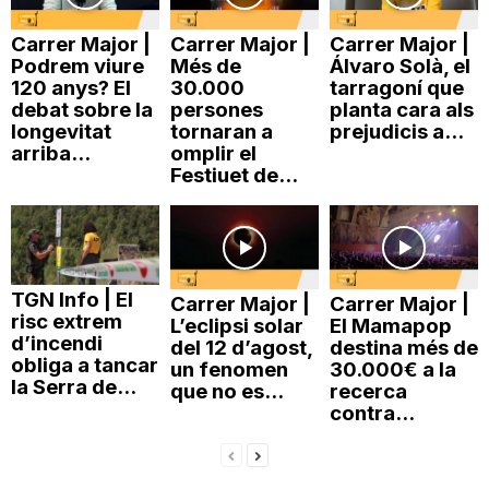
Carrer Major |
Carrer Major |
Carrer Major |
Podrem viure
Més de
Álvaro Solà, el
120 anys? El
30.000
tarragoní que
debat sobre la
persones
planta cara als
longevitat
tornaran a
prejudicis a...
arriba...
omplir el
Festiuet de...
TGN Info | El
Carrer Major |
Carrer Major |
risc extrem
L’eclipsi solar
El Mamapop
d’incendi
del 12 d’agost,
destina més de
obliga a tancar
un fenomen
30.000€ a la
la Serra de...
que no es...
recerca
contra...