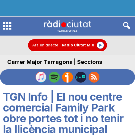
R
à
Ara en directe
|
Ràdio Ciutat MIX
Carrer Major Tarragona | Seccions
d
i
TGN Info | El nou centre
o
comercial Family Park
obre portes tot i no tenir
C
la llicència municipal