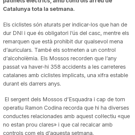
patinets elèctrics, amb controls arreu de
Catalunya tota la setmana.
Els ciclistes són aturats per indicar-los que han de
dur DNI i que és obligatori l’ús del casc, mentre els
remarquen que està prohibit dur qualsevol mena
d’auriculars. També els sotmeten a un control
d’alcoholèmia. Els Mossos recorden que l’any
passat va haver-hi 358 accidents a les carreteres
catalanes amb ciclistes implicats, una xifra estable
durant els darrers anys.
El sergent dels Mossos d’Esquadra i cap de torn
operatiu Ramon Codina recorda que hi ha diverses
conductes relacionades amb aquest col·lectiu «que
no estan prou clares» i que cal recalcar amb
controls com els d’aquesta setmana.