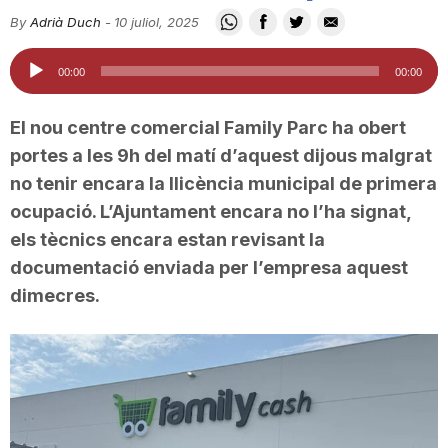
i
By
Adrià Duch
-
10 juliol, 2025
Reproductor
00:00
00:00
u
d'àudio
El nou centre comercial Family Parc ha obert
t
portes a les 9h del matí d’aquest dijous malgrat
no tenir encara la llicència municipal de primera
ocupació. L’Ajuntament encara no l’ha signat,
a
els tècnics encara estan revisant la
documentació enviada per l’empresa aquest
t
dimecres.
d
e