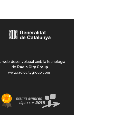
c web desenvolupat amb la tecnologia
de
Radio City Group
www.radiocitygroup.com
.