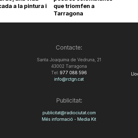
ada a la pintura i
que triomfen a
Tarragona
Contacte:
Santa Joaquima de Vedruna, 21
43002 Tarragona
Tel:
977 088 596
Llo
info@rctgn.cat
Publicitat:
publicitat@radiociutat.com
Més informació - Media Kit