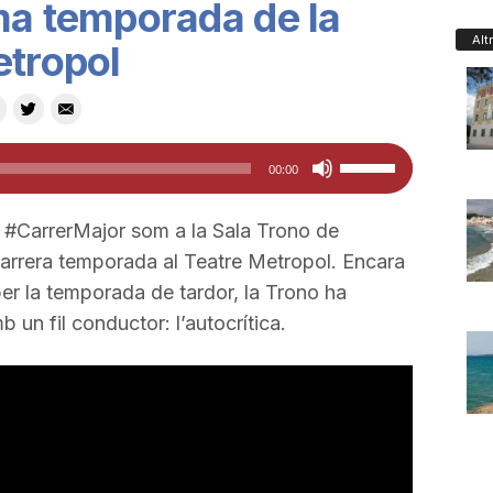
ma temporada de la
Alt
etropol
Feu
00:00
servir
les
#CarrerMajor som a la Sala Trono de
tecles
arrera temporada al Teatre Metropol. Encara
de
per la temporada de tardor, la Trono ha
fletxa
un fil conductor: l’autocrítica.
cap
amunt/cap
avall
per
a