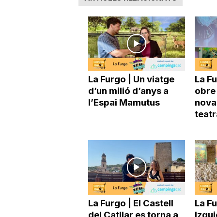
a
La Furgo | Un viatge
La Fu
d’un milió d’anys a
obre 
l’Espai Mamutus
nova
teatr
La Furgo | El Castell
La Fu
del Catllar es torna a
Izqui