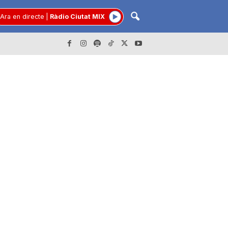
Ara en directe
|
Ràdio Ciutat MIX