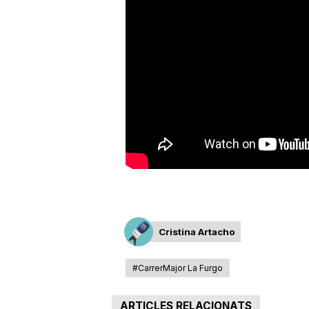
a
r
r
a
g
Cristina Artacho
o
#CarrerMajor La Furgo
n
ARTICLES RELACIONATS