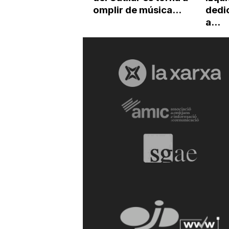
omplir de música...
dedic
a...