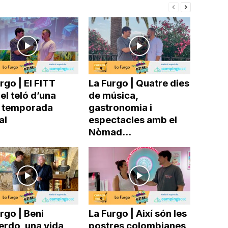
rgo | El FITT
La Furgo | Quatre dies
el teló d’una
de música,
 temporada
gastronomia i
al
espectacles amb el
Nòmad...
rgo | Beni
La Furgo | Així són les
erdo, una vida
postres colombianes