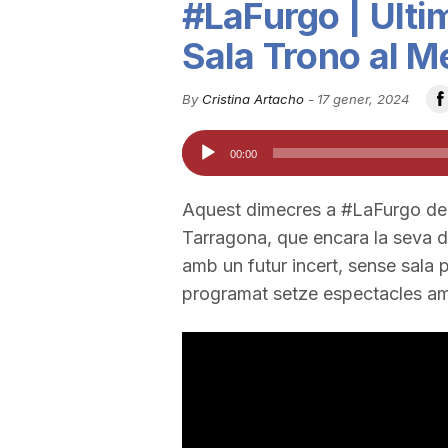
#LaFurgo | Últi
u
Sala Trono al M
t
By
Cristina Artacho
-
17 gener, 2024
Reproductor
00:00
a
d'àudio
Aquest dimecres a #LaFurgo de 
t
Tarragona, que encara la seva d
amb un futur incert, sense sala 
d
programat setze espectacles amb 
e
T