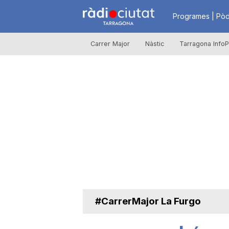
R
Programes | Pòd
Carrer Major
Nàstic
Tarragona InfoP
à
d
i
o
C
#CarrerMajor La Furgo
i