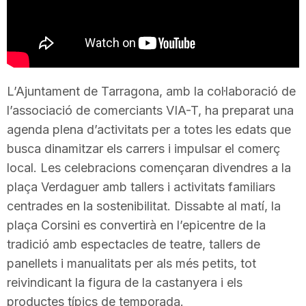
T
a
L’Ajuntament de Tarragona, amb la col·laboració de
r
l’associació de comerciants VIA-T, ha preparat una
agenda plena d’activitats per a totes les edats que
r
busca dinamitzar els carrers i impulsar el comerç
local. Les celebracions començaran divendres a la
plaça Verdaguer amb tallers i activitats familiars
a
centrades en la sostenibilitat. Dissabte al matí, la
plaça Corsini es convertirà en l’epicentre de la
g
tradició amb espectacles de teatre, tallers de
panellets i manualitats per als més petits, tot
o
reivindicant la figura de la castanyera i els
productes típics de temporada.