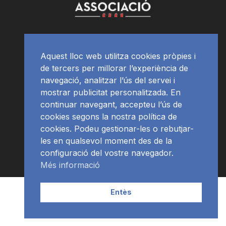
Aquest lloc web utilitza cookies pròpies i
de tercers per millorar l’experiència de
navegació, analitzar l’ús del servei i
mostrar publicitat personalitzada. En
continuar navegant, accepteu l’ús de
cookies segons la nostra política de
cookies. Podeu gestionar-les o rebutjar-
les en qualsevol moment des de la
configuració del vostre navegador.
Més informació
Contacte | Publicitat
APP
Programació
RàdioNews
Entès
Subscriu-te al newsletter
© Ràdio Ciutat de Tarragona