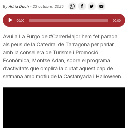
i
By
Adrià Duch
-
23 octubre, 2025
Reproductor
00:00
00:00
u
d'àudio
Avui a La Furgo de #CarrerMajor hem fet parada
t
als peus de la Catedral de Tarragona per parlar
amb la consellera de Turisme i Promoció
Econòmica, Montse Adan, sobre el programa
a
d’activitats que omplirà la ciutat aquest cap de
setmana amb motiu de la Castanyada i Halloween.
t
d
e