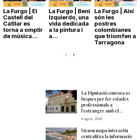
La Furgo | El
La Furgo | Beni
La Furgo | Així
Castell del
Izquierdo, una
són les
Catllar es
vida dedicada
postres
torna a omplir
a la pintura i
colombianes
de música...
a...
que triomfen a
Tarragona