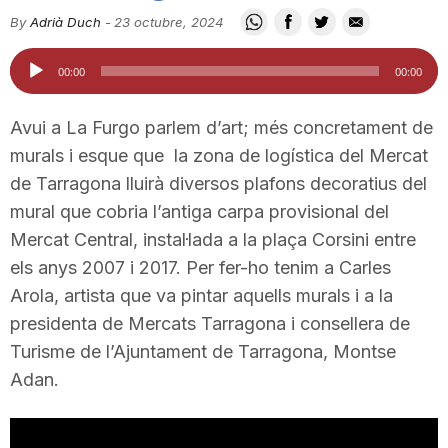
i
By
Adrià Duch
-
23 octubre, 2024
Reproductor
00:00
00:00
u
d'àudio
Avui a La Furgo parlem d’art; més concretament de
t
murals i esque que la zona de logística del Mercat
de Tarragona lluirà diversos plafons decoratius del
mural que cobria l’antiga carpa provisional del
a
Mercat Central, instal·lada a la plaça Corsini entre
els anys 2007 i 2017. Per fer-ho tenim a Carles
t
Arola, artista que va pintar aquells murals i a la
presidenta de Mercats Tarragona i consellera de
d
Turisme de l’Ajuntament de Tarragona, Montse
Adan.
e