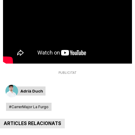
T
a
r
r
PUBLICITAT
a
Adrià Duch
g
#CarrerMajor La Furgo
o
ARTICLES RELACIONATS