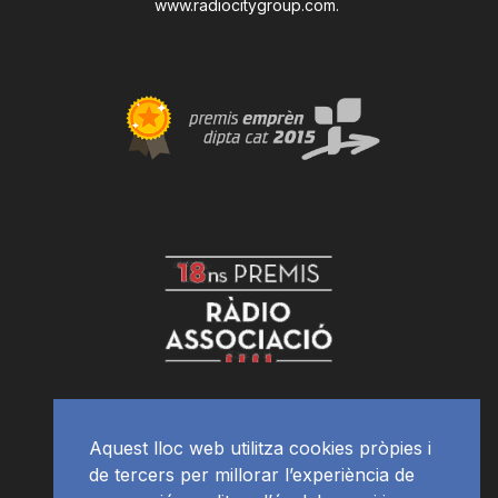
www.radiocitygroup.com
.
Aquest lloc web utilitza cookies pròpies i
de tercers per millorar l’experiència de