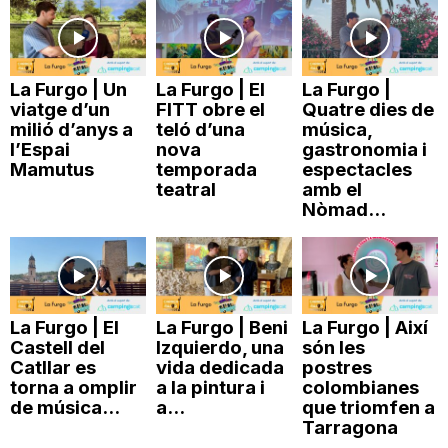
n
a
La Furgo | Un
La Furgo | El
La Furgo |
viatge d’un
FITT obre el
Quatre dies de
milió d’anys a
teló d’una
música,
l’Espai
nova
gastronomia i
Mamutus
temporada
espectacles
teatral
amb el
Nòmad...
La Furgo | El
La Furgo | Beni
La Furgo | Així
Castell del
Izquierdo, una
són les
Catllar es
vida dedicada
postres
torna a omplir
a la pintura i
colombianes
de música...
a...
que triomfen a
Tarragona