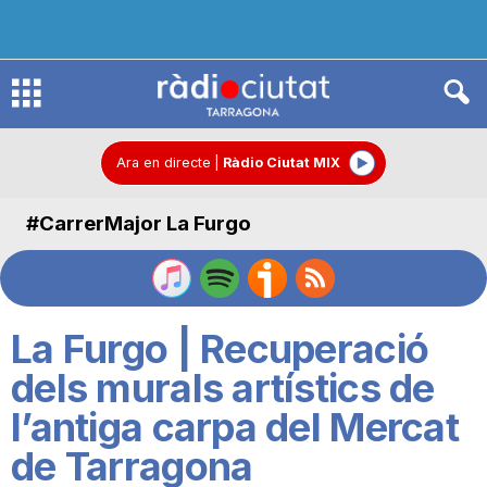
R
à
Ara en directe
|
Ràdio Ciutat MIX
#CarrerMajor La Furgo
d
i
La Furgo | Recuperació
o
dels murals artístics de
l’antiga carpa del Mercat
C
de Tarragona