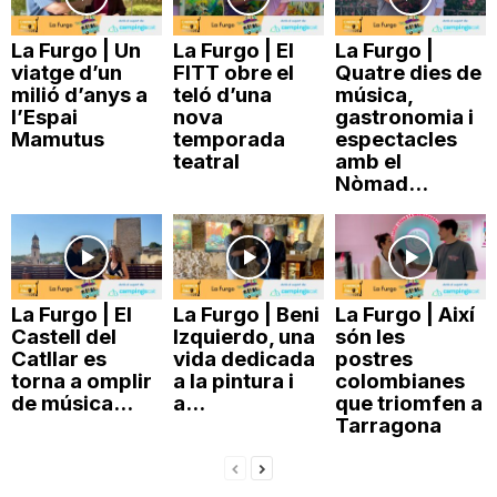
La Furgo | Un
La Furgo | El
La Furgo |
viatge d’un
FITT obre el
Quatre dies de
milió d’anys a
teló d’una
música,
l’Espai
nova
gastronomia i
Mamutus
temporada
espectacles
teatral
amb el
Nòmad...
La Furgo | El
La Furgo | Beni
La Furgo | Així
Castell del
Izquierdo, una
són les
Catllar es
vida dedicada
postres
torna a omplir
a la pintura i
colombianes
de música...
a...
que triomfen a
Tarragona