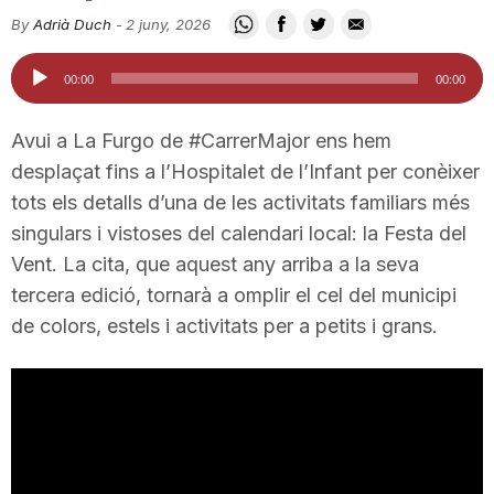
i
By
Adrià Duch
-
2 juny, 2026
Reproductor
00:00
00:00
u
d'àudio
Avui a La Furgo de #CarrerMajor ens hem
t
desplaçat fins a l’Hospitalet de l’Infant per conèixer
tots els detalls d’una de les activitats familiars més
singulars i vistoses del calendari local: la Festa del
a
Vent. La cita, que aquest any arriba a la seva
tercera edició, tornarà a omplir el cel del municipi
t
de colors, estels i activitats per a petits i grans.
d
e