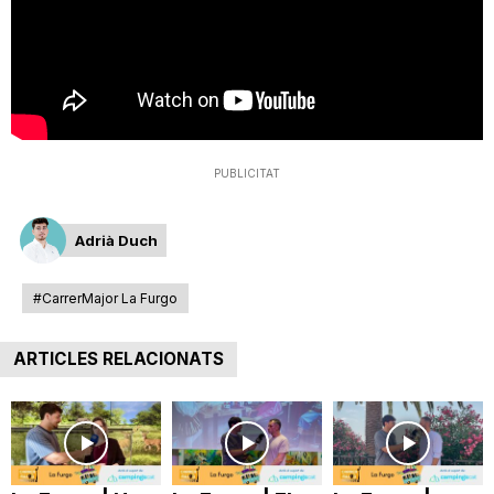
T
a
r
PUBLICITAT
r
Adrià Duch
#CarrerMajor La Furgo
a
ARTICLES RELACIONATS
g
o