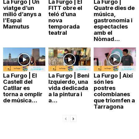
La Furgo | Un
La Furgo | El
La Furgo |
n
viatge d’un
FITT obre el
Quatre dies de
milió d’anys a
teló d’una
música,
l’Espai
nova
gastronomia i
Mamutus
temporada
espectacles
a
teatral
amb el
Nòmad...
La Furgo | El
La Furgo | Beni
La Furgo | Així
Castell del
Izquierdo, una
són les
Catllar es
vida dedicada
postres
torna a omplir
a la pintura i
colombianes
de música...
a...
que triomfen a
Tarragona