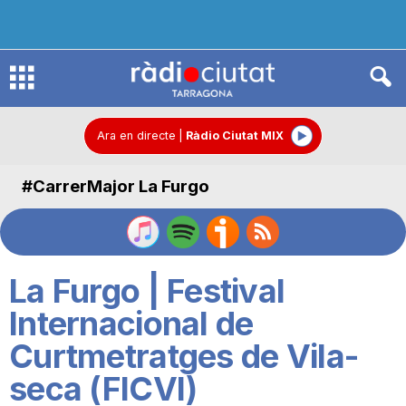
R
à
Ara en directe
|
Ràdio Ciutat MIX
#CarrerMajor La Furgo
d
i
La Furgo | Festival
o
Internacional de
Curtmetratges de Vila-
C
seca (FICVI)