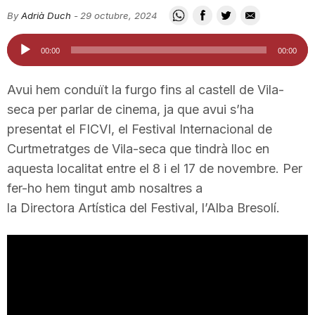
i
By
Adrià Duch
-
29 octubre, 2024
Reproductor
00:00
00:00
u
d'àudio
Avui hem conduït la furgo fins al castell de Vila-
t
seca per parlar de cinema, ja que avui s’ha
presentat el FICVI, el Festival Internacional de
Curtmetratges de Vila-seca que tindrà lloc en
a
aquesta localitat entre el 8 i el 17 de novembre. Per
fer-ho hem tingut amb nosaltres a
t
la Directora Artística del Festival, l’Alba Bresolí.
d
e