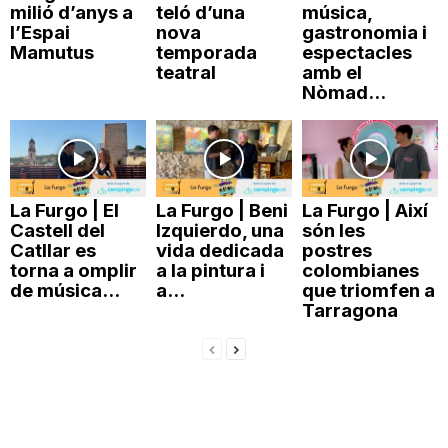
milió d’anys a
teló d’una
música,
n
l’Espai
nova
gastronomia i
Mamutus
temporada
espectacles
teatral
amb el
a
Nòmad...
La Furgo | El
La Furgo | Beni
La Furgo | Així
Castell del
Izquierdo, una
són les
Catllar es
vida dedicada
postres
torna a omplir
a la pintura i
colombianes
de música...
a...
que triomfen a
Tarragona