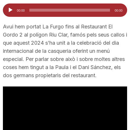
i
Reproductor
00:00
00:00
d'àudio
u
Avui hem portat La Furgo fins al Restaurant El
Gordo 2 al polígon Riu Clar, famós pels seus callos i
que aquest 2024 s’ha unit a la celebració del dia
t
internacional de la casqueria oferint un menú
especial. Per parlar sobre això i sobre moltes altres
a
coses hem tingut a la Paula i el Dani Sánchez, els
dos germans propietaris del restaurant.
t
d
e