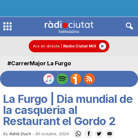
R
à
Ara en directe
|
Ràdio Ciutat MIX
#CarrerMajor La Furgo
d
i
La Furgo | Dia mundial de
o
la casqueria al
Restaurant el Gordo 2
C
By
Adrià Duch
-
30 octubre, 2024