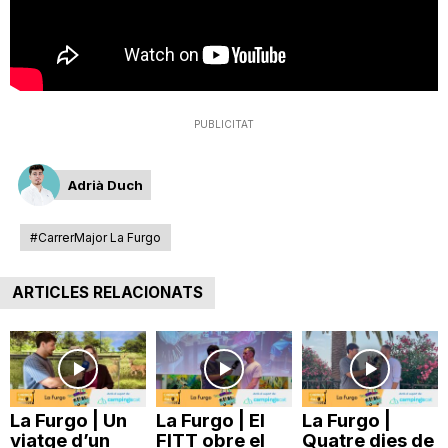
T
a
PUBLICITAT
r
Adrià Duch
r
#CarrerMajor La Furgo
a
ARTICLES RELACIONATS
g
o
La Furgo | Un
La Furgo | El
La Furgo |
viatge d’un
FITT obre el
Quatre dies de