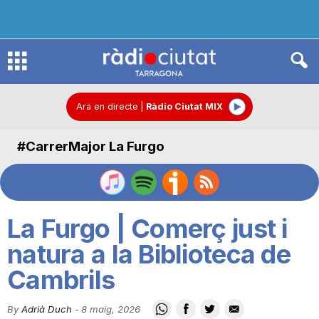
R
à
Ara en directe
|
Ràdio Ciutat MIX
#CarrerMajor La Furgo
d
i
La Furgo | Comerç just i
o
natura a la Biblioteca de
Cambrils
C
By
Adrià Duch
-
8 maig, 2026