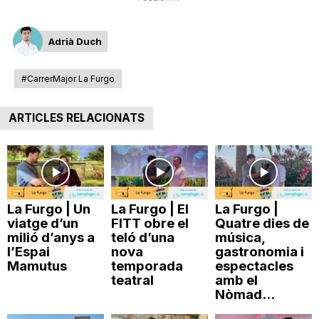
Adrià Duch
#CarrerMajor La Furgo
ARTICLES RELACIONATS
La Furgo | Un
La Furgo | El
La Furgo |
viatge d’un
FITT obre el
Quatre dies de
milió d’anys a
teló d’una
música,
l’Espai
nova
gastronomia i
Mamutus
temporada
espectacles
teatral
amb el
Nòmad...