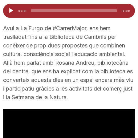
i
Reproductor
00:00
00:00
d'àudio
u
Avui a La Furgo de #CarrerMajor, ens hem
traslladat fins a la Biblioteca de Cambrils per
conèixer de prop dues propostes que combinen
t
cultura, consciència social i educació ambiental.
Allà hem parlat amb Rosana Andreu, bibliotecària
a
del centre, que ens ha explicat com la biblioteca es
converteix aquests dies en un espai encara més viu
t
i participatiu gràcies a les activitats del comerç just
i la Setmana de la Natura.
d
e