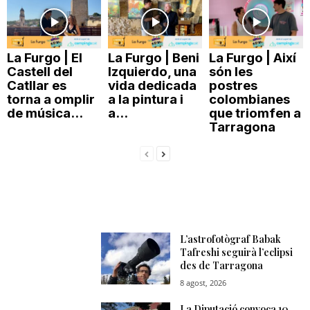
La Furgo | El
La Furgo | Beni
La Furgo | Així
Castell del
Izquierdo, una
són les
Catllar es
vida dedicada
postres
torna a omplir
a la pintura i
colombianes
de música...
a...
que triomfen a
Tarragona