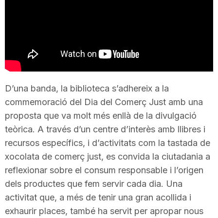
T
a
r
D’una banda, la biblioteca s’adhereix a la
commemoració del Dia del Comerç Just amb una
r
proposta que va molt més enllà de la divulgació
teòrica. A través d’un centre d’interès amb llibres i
a
recursos específics, i d’activitats com la tastada de
xocolata de comerç just, es convida la ciutadania a
g
reflexionar sobre el consum responsable i l’origen
dels productes que fem servir cada dia. Una
activitat que, a més de tenir una gran acollida i
o
exhaurir places, també ha servit per apropar nous