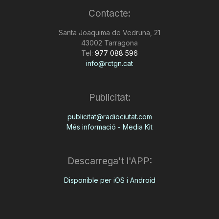
Contacte:
Santa Joaquima de Vedruna, 21
43002 Tarragona
Tel:
977 088 596
info@rctgn.cat
Publicitat:
publicitat@radiociutat.com
Més informació - Media Kit
Descarrega't l'APP:
Disponible per iOS i Android