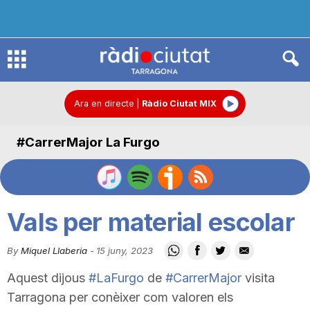
R
à
Ara en directe
|
Ràdio Ciutat MIX
#CarrerMajor La Furgo
d
i
Vals per material escolar
o
By
Miquel Llaberia
-
15 juny, 2023
Aquest dijous
#LaFurgo
de
#CarrerMajor
visita
C
Tarragona per conèixer com valoren els