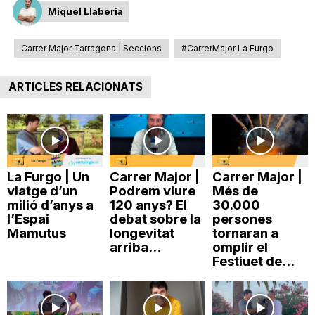
Miquel Llaberia
T
Carrer Major Tarragona | Seccions
#CarrerMajor La Furgo
a
ARTICLES RELACIONATS
r
r
La Furgo | Un
Carrer Major |
Carrer Major |
viatge d’un
Podrem viure
Més de
a
milió d’anys a
120 anys? El
30.000
l’Espai
debat sobre la
persones
Mamutus
longevitat
tornaran a
g
arriba...
omplir el
Festiuet de...
o