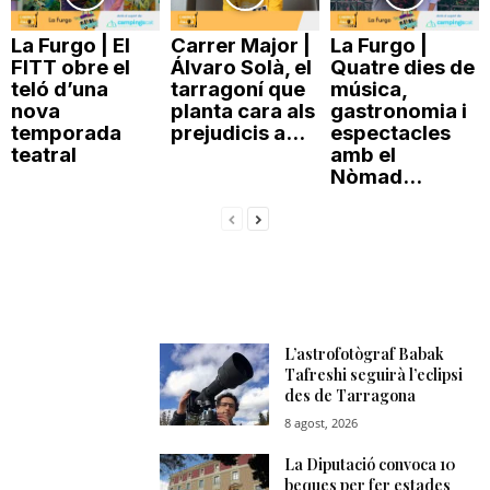
n
La Furgo | El
Carrer Major |
La Furgo |
FITT obre el
Álvaro Solà, el
Quatre dies de
teló d’una
tarragoní que
música,
a
nova
planta cara als
gastronomia i
temporada
prejudicis a...
espectacles
teatral
amb el
Nòmad...