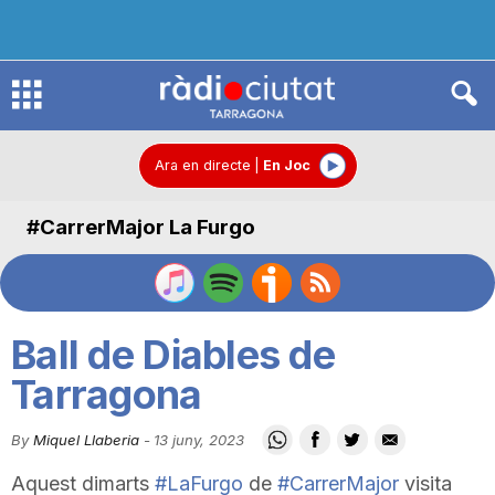
R
à
Ara en directe
|
En Joc
#CarrerMajor La Furgo
d
i
Ball de Diables de
o
Tarragona
By
Miquel Llaberia
-
13 juny, 2023
C
Aquest dimarts
#LaFurgo
de
#CarrerMajor
visita