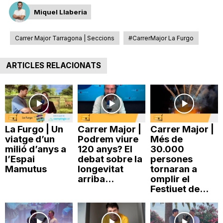
T
Miquel Llaberia
Carrer Major Tarragona | Seccions
#CarrerMajor La Furgo
a
ARTICLES RELACIONATS
r
r
La Furgo | Un
Carrer Major |
Carrer Major |
viatge d’un
Podrem viure
Més de
a
milió d’anys a
120 anys? El
30.000
l’Espai
debat sobre la
persones
Mamutus
longevitat
tornaran a
g
arriba...
omplir el
Festiuet de...
o