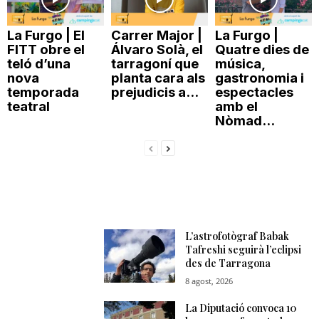
n
La Furgo | El
Carrer Major |
La Furgo |
FITT obre el
Álvaro Solà, el
Quatre dies de
a
teló d’una
tarragoní que
música,
nova
planta cara als
gastronomia i
temporada
prejudicis a...
espectacles
teatral
amb el
Nòmad...