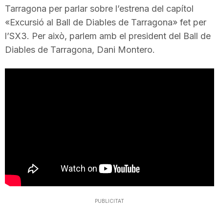
Tarragona per parlar sobre l’estrena del capítol
i
«Excursió al Ball de Diables de Tarragona» fet per
l’SX3. Per això, parlem amb el president del Ball de
u
Diables de Tarragona, Dani Montero.
t
a
t
d
e
PUBLICITAT