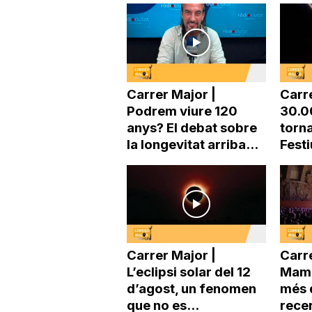
a
Carrer Major |
Carr
Podrem viure 120
30.0
anys? El debat sobre
torna
la longevitat arriba...
Festi
Carrer Major |
Carre
L’eclipsi solar del 12
Mama
d’agost, un fenomen
més 
que no es...
recer