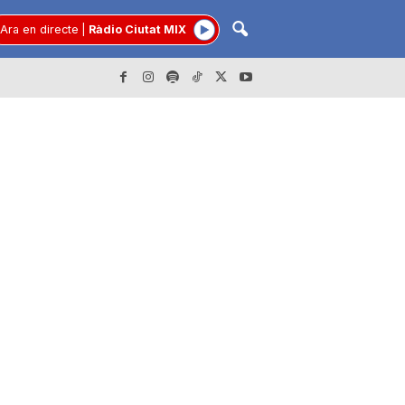
Ara en directe
|
Ràdio Ciutat MIX