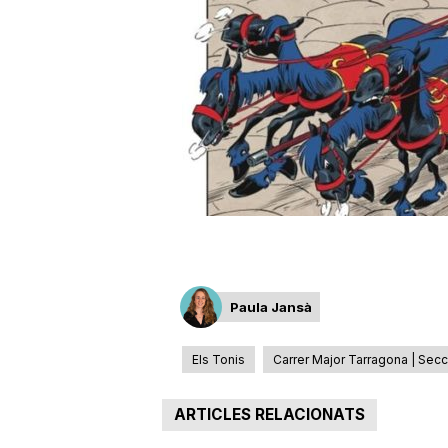
a
r
r
a
g
Paula Jansà
o
Els Tonis
Carrer Major Tarragona | Sec
ARTICLES RELACIONATS
n