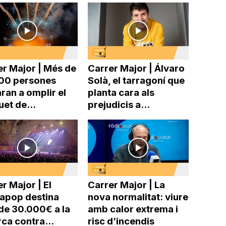
er Major | Més de
Carrer Major | Álvaro
00 persones
Solà, el tarragoní que
ran a omplir el
planta cara als
uet de...
prejudicis a...
r Major | El
Carrer Major | La
pop destina
nova normalitat: viure
de 30.000€ a la
amb calor extrema i
ca contra...
risc d’incendis