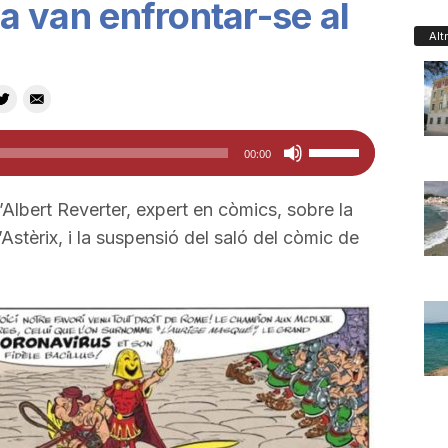
 ja van enfrontar-se al
Alt
Feu
00:00
servir
les
l’Albert Reverter, expert en còmics, sobre la
tecles
Astèrix, i la suspensió del saló del còmic de
de
fletxa
cap
amunt/cap
avall
per
a