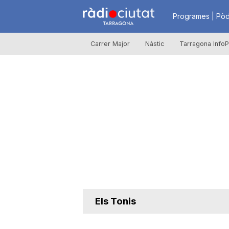
R
Programes | Pòd
Carrer Major
Nàstic
Tarragona InfoP
à
d
i
o
C
Els Tonis
i