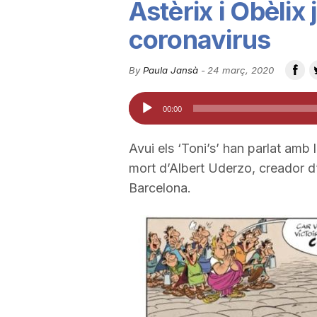
Astèrix i Obèlix
u
coronavirus
t
By
Paula Jansà
-
24 març, 2020
Reproductor
00:00
a
d'àudio
Avui els ‘Toni’s’ han parlat amb 
t
mort d’Albert Uderzo, creador d’
Barcelona.
d
e
T