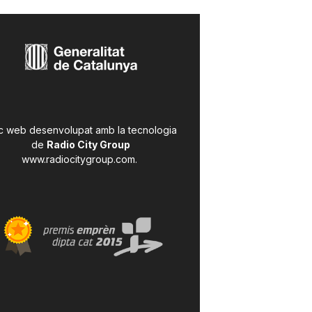
c web desenvolupat amb la tecnologia
de
Radio City Group
www.radiocitygroup.com
.