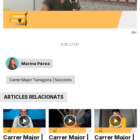
T
a
dav
PUBLICITAT
r
Marina Pérez
r
Carrer Major Tarragona | Seccions
a
ARTICLES RELACIONATS
g
o
Carrer Major |
Carrer Major |
Carrer Major |