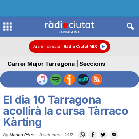
R
à
Ara en directe
|
Ràdio Ciutat MIX
Carrer Major Tarragona | Seccions
d
i
El dia 10 Tarragona
o
acollirà la cursa Tàrraco
Kàrting
C
By
Marina Pérez
-
8 setembre, 2017