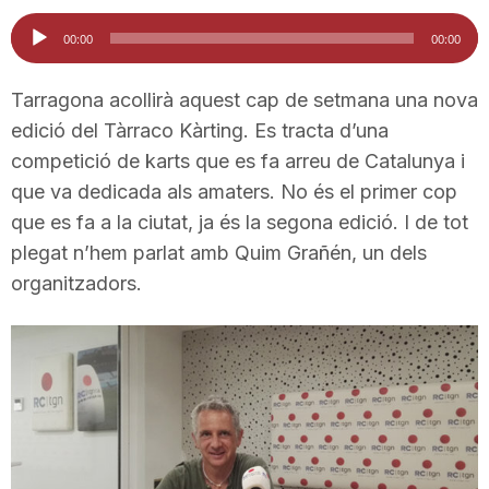
i
Reproductor
00:00
00:00
d'àudio
u
Tarragona acollirà aquest cap de setmana una nova
edició del Tàrraco Kàrting. Es tracta d’una
competició de karts que es fa arreu de Catalunya i
t
que va dedicada als amaters. No és el primer cop
que es fa a la ciutat, ja és la segona edició. I de tot
a
plegat n’hem parlat amb Quim Grañén, un dels
organitzadors.
t
d
e