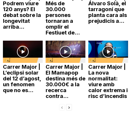
Podrem viure
Més de
Álvaro Solà, el
n
120 anys? El
30.000
tarragoní que
debat sobre la
persones
planta cara als
longevitat
tornaran a
prejudicis a...
a
arriba...
omplir el
Festiuet de...
Carrer Major |
Carrer Major |
Carrer Major |
L’eclipsi solar
El Mamapop
La nova
del 12 d’agost,
destina més de
normalitat:
un fenomen
30.000€ a la
viure amb
que no es...
recerca
calor extrema i
contra...
risc d’incendis