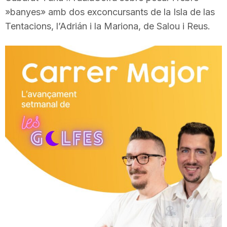
»banyes» amb dos exconcursants de la Isla de las
T
Tentacions, l’Adrián i la Mariona, de Salou i Reus.
a
r
r
a
g
o