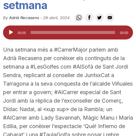
setmana
i
By
Adrià Recasens
-
26 abril, 2024
u
Reproductor
00:00
00:00
d'àudio
t
Una setmana més a #CarrerMajor parlem amb
Adrià Recasens per conèixer els continguts de la
a
setmana a #LesGolfes com #AlSofà de Sant Jordi
Sendra, replicant al conseller de JuntsxCat a
Tarragona a la seva conquesta de l’alcalde Viñuales
t
per entrar a govern; #AlCarrer especial de Sant
Jordi amb la rèplica de l’exconseller de Comerç,
d
Dídac Nadal, al «xup xup» de la Rambla; un
#AlCarrer amb Lady Savannah, Màgic Manu i María
e
Edilia, per conèixer l’espectacle ‘Qué! Infierno de
Cabarat’ i una #TaulaGolfa sobre posar i rebre