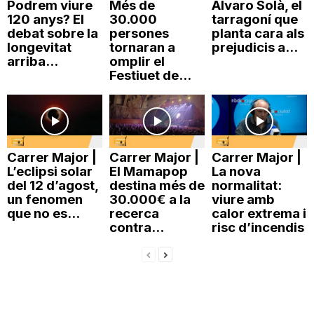
Podrem viure
Més de
Álvaro Solà, el
120 anys? El
30.000
tarragoní que
debat sobre la
persones
planta cara als
longevitat
tornaran a
prejudicis a...
arriba...
omplir el
Festiuet de...
Carrer Major |
Carrer Major |
Carrer Major |
L’eclipsi solar
El Mamapop
La nova
del 12 d’agost,
destina més de
normalitat:
un fenomen
30.000€ a la
viure amb
que no es...
recerca
calor extrema i
contra...
risc d’incendis