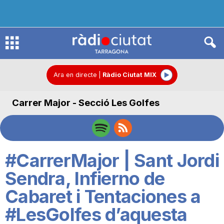
R
à
Ara en directe
|
Ràdio Ciutat MIX
Carrer Major - Secció Les Golfes
d
i
#CarrerMajor | Sant Jordi
o
Sendra, Infierno de
Cabaret i Tentaciones a
C
#LesGolfes d’aquesta