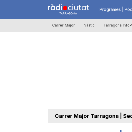
R
Programes | Pòd
Carrer Major
Nàstic
Tarragona InfoP
à
d
i
o
C
Carrer Major Tarragona | Se
i