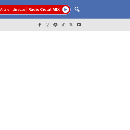
Ara en directe
|
Ràdio Ciutat MIX