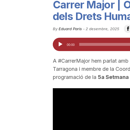
Carrer Major |
u
dels Drets Hum
t
By
Eduard París
-
2 desembre, 2025
Reproductor
00:00
a
d'àudio
A #CarrerMajor hem parlat amb
t
Tarragona i membre de la Coordi
programació de la
5a Setmana 
d
e
T