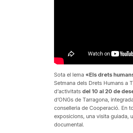
a
r
r
a
Sota el lema
«Els drets human
Setmana dels Drets Humans a T
g
d’activitats
del 10 al 20 de de
d’ONGs de Tarragona, integrada 
o
conselleria de Cooperació. En to
exposicions, una visita guiada, un 
n
documental.