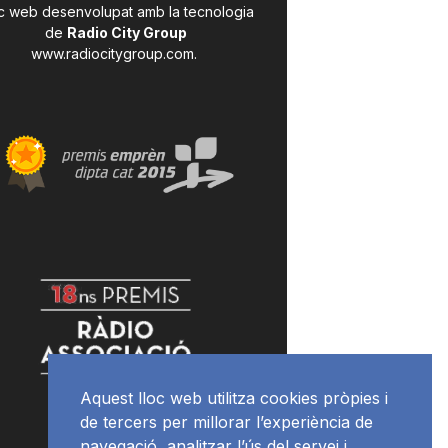
c web desenvolupat amb la tecnologia
de
Radio City Group
www.radiocitygroup.com
.
Aquest lloc web utilitza cookies pròpies i
de tercers per millorar l’experiència de
navegació, analitzar l’ús del servei i