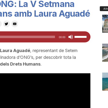
 ONG: La V Setmana
Alt
ans amb Laura Aguadé
Feu
00:00
servir
les
Laura Aguadé
, representant de Setem
tecles
nadora d’ONG’s, per descobrir tota la
de
dels Drets Humans
.
fletxa
cap
amunt/cap
avall
per
a