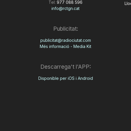
Tel:
977 088 596
Llo
info@rctgn.cat
Publicitat:
publicitat@radiociutat.com
Més informació - Media Kit
Descarrega't l'APP:
Disponible per iOS i Android