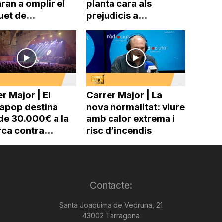
ran a omplir el
planta cara als
uet de...
prejudicis a...
r Major | El
Carrer Major | La
pop destina
nova normalitat: viure
de 30.000€ a la
amb calor extrema i
ca contra...
risc d’incendis
Contacte:
Santa Joaquima de Vedruna, 21
43002 Tarragona