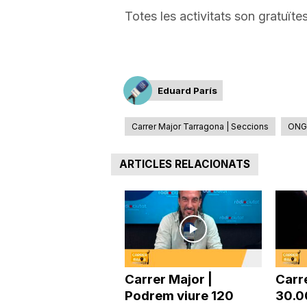
Totes les activitats son gratuït
a
Eduard París
Carrer Major Tarragona | Seccions
ONG
ARTICLES RELACIONATS
Carrer Major |
Carr
Podrem viure 120
30.0