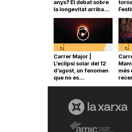
anys? El debat sobre
torna
la longevitat arriba...
Festi
Carrer Major |
Carre
L’eclipsi solar del 12
Mama
d’agost, un fenomen
més 
que no es...
recer