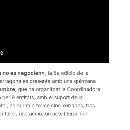
incrementar
o
disminuir
el
volum.
s no es negocien»
, la 5a edició de la
arragona es presenta amb una quinzena
sembre
, que ha organitzat la Coordinadora
per 9 entitats, amb el suport de la
tal, es duran a terme cinc xerrades, tres
taller, una acció, un acte literari i un