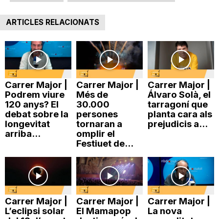
ARTICLES RELACIONATS
Carrer Major |
Carrer Major |
Carrer Major |
Podrem viure
Més de
Álvaro Solà, el
120 anys? El
30.000
tarragoní que
debat sobre la
persones
planta cara als
longevitat
tornaran a
prejudicis a...
arriba...
omplir el
Festiuet de...
Carrer Major |
Carrer Major |
Carrer Major |
L’eclipsi solar
El Mamapop
La nova