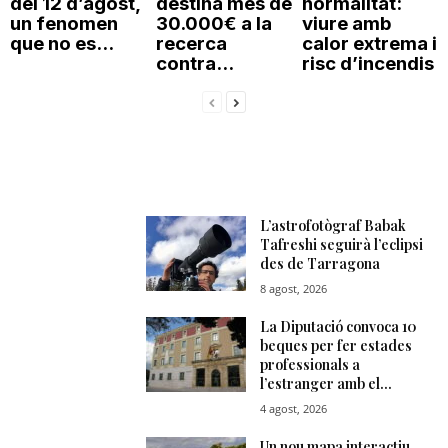
del 12 d’agost,
destina més de
normalitat:
un fenomen
30.000€ a la
viure amb
que no es...
recerca
calor extrema i
contra...
risc d’incendis