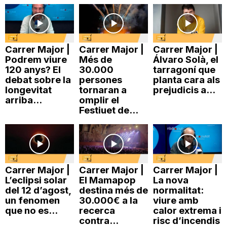
Carrer Major |
Carrer Major |
Carrer Major |
Podrem viure
Més de
Álvaro Solà, el
120 anys? El
30.000
tarragoní que
debat sobre la
persones
planta cara als
longevitat
tornaran a
prejudicis a...
arriba...
omplir el
Festiuet de...
Carrer Major |
Carrer Major |
Carrer Major |
L’eclipsi solar
El Mamapop
La nova
del 12 d’agost,
destina més de
normalitat:
un fenomen
30.000€ a la
viure amb
que no es...
recerca
calor extrema i
contra...
risc d’incendis