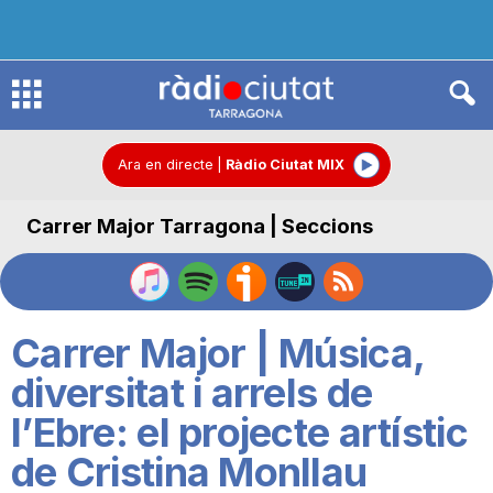
R
à
Ara en directe
|
Ràdio Ciutat MIX
Carrer Major Tarragona | Seccions
d
i
Carrer Major | Música,
o
diversitat i arrels de
l’Ebre: el projecte artístic
C
de Cristina Monllau