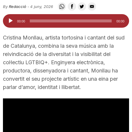
i
By
Redacció
-
4 juny, 2026
Reproductor
00:00
00:00
u
d'àudio
Cristina Monllau, artista tortosina i cantant del sud
t
de Catalunya, combina la seva música amb la
reivindicació de la diversitat i la visibilitat del
col·lectiu LGTBIQ+. Enginyera electrònica,
a
productora, dissenyadora i cantant, Monllau ha
convertit el seu projecte artístic en una eina per
t
parlar d’amor, identitat i llibertat.
d
e