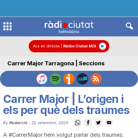
R
à
Ara en directe
|
Ràdio Ciutat MIX
Carrer Major Tarragona | Seccions
d
i
Carrer Major | L’origen i
o
els per què dels traumes
By
Redacció
-
22 setembre, 2025
C
A #CarrerMajor hem volgut parlar dels traumes.