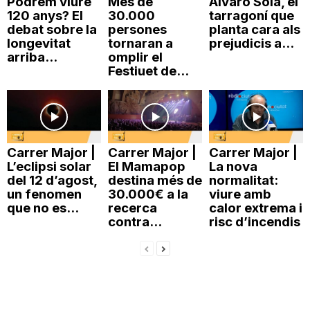
Podrem viure
Més de
Álvaro Solà, el
120 anys? El
30.000
tarragoní que
n
debat sobre la
persones
planta cara als
longevitat
tornaran a
prejudicis a...
arriba...
omplir el
a
Festiuet de...
Carrer Major |
Carrer Major |
Carrer Major |
L’eclipsi solar
El Mamapop
La nova
del 12 d’agost,
destina més de
normalitat:
un fenomen
30.000€ a la
viure amb
que no es...
recerca
calor extrema i
contra...
risc d’incendis