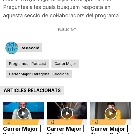
Preguntes a les quals busquem resposta en
T
aquesta secció de col·laboradors del programa.
a
PUBLICITAT
r
Redacció
Programes | Pòdcast
Carrer Major
r
Carrer Major Tarragona | Seccions
a
ARTICLES RELACIONATS
g
o
Carrer Major |
Carrer Major |
Carrer Major |