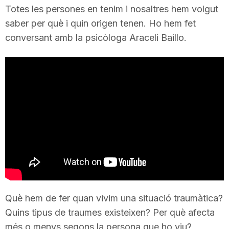
Totes les persones en tenim i nosaltres hem volgut
i
saber per què i quin origen tenen. Ho hem fet
conversant amb la psicòloga Araceli Baillo.
u
t
a
t
d
Què hem de fer quan vivim una situació traumàtica?
e
Quins tipus de traumes existeixen? Per què afecta
més o menys segons la persona que ho viu?