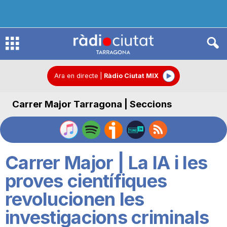
R
à
Ara en directe
|
Ràdio Ciutat MIX
Carrer Major Tarragona | Seccions
d
i
Carrer Major | La IA i les
o
proves científiques
revolucionen les
C
investigacions criminals