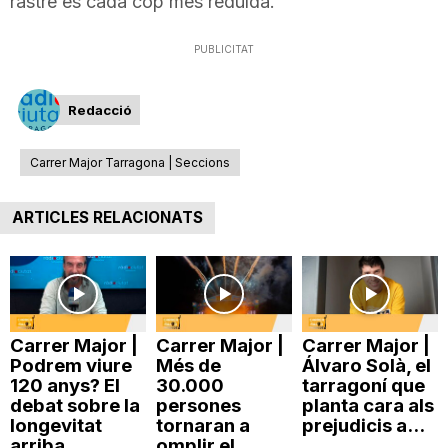
rastre és cada cop més reduïda.
PUBLICITAT
Redacció
Carrer Major Tarragona | Seccions
ARTICLES RELACIONATS
Carrer Major |
Carrer Major |
Carrer Major |
Podrem viure
Més de
Álvaro Solà, el
120 anys? El
30.000
tarragoní que
debat sobre la
persones
planta cara als
longevitat
tornaran a
prejudicis a...
arriba...
omplir el