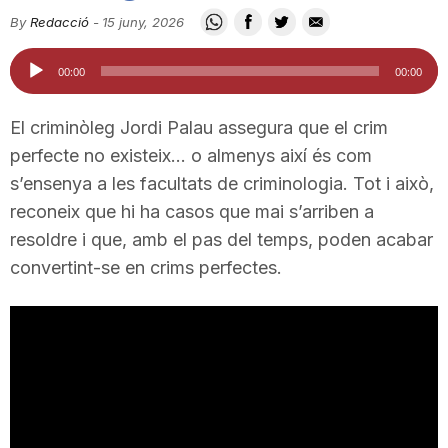
i
By
Redacció
-
15 juny, 2026
Reproductor
00:00
00:00
u
d'àudio
El criminòleg Jordi Palau assegura que el crim
t
perfecte no existeix… o almenys així és com
s’ensenya a les facultats de criminologia. Tot i això,
reconeix que hi ha casos que mai s’arriben a
a
resoldre i que, amb el pas del temps, poden acabar
convertint-se en crims perfectes.
t
d
e