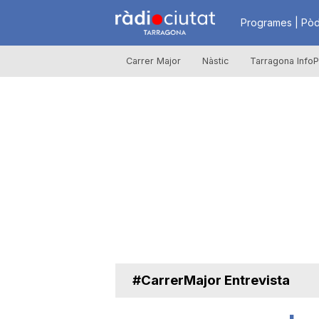
R
Programes | Pòd
Carrer Major
Nàstic
Tarragona InfoP
à
d
i
o
C
#CarrerMajor Entrevista
i