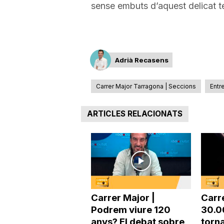
sense embuts d’aquest delicat 
a
Adrià Recasens
Carrer Major Tarragona | Seccions
Entr
ARTICLES RELACIONATS
Carrer Major |
Carr
Podrem viure 120
30.0
anys? El debat sobre
torna