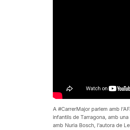
a
r
r
a
g
o
A #CarrerMajor parlem amb l’AF
infantils de Tarragona, amb una 
n
amb Nuria Bosch, l’autora de Les 