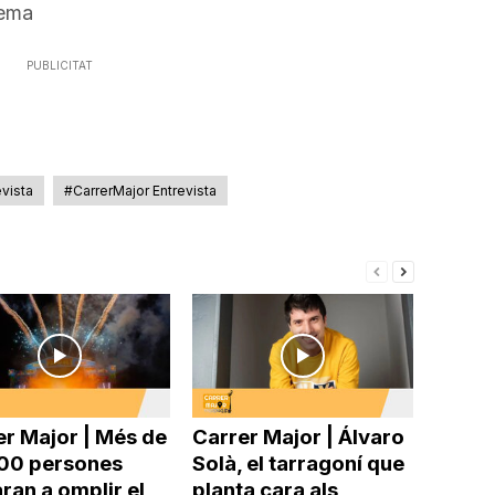
tema
PUBLICITAT
evista
#CarrerMajor Entrevista
er Major | Més de
Carrer Major | Álvaro
00 persones
Solà, el tarragoní que
ran a omplir el
planta cara als