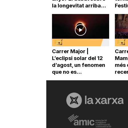
la longevitat arriba...
Festi
Carrer Major |
Carre
L’eclipsi solar del 12
Mama
d’agost, un fenomen
més 
que no es...
recer