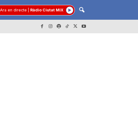
Ara en directe
|
Ràdio Ciutat MIX