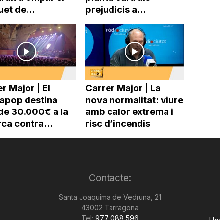
uet de...
prejudicis a...
r Major | El
Carrer Major | La
pop destina
nova normalitat: viure
de 30.000€ a la
amb calor extrema i
ca contra...
risc d’incendis
Contacte:
Santa Joaquima de Vedruna, 21
43002 Tarragona
Tel:
977 088 596
Llo