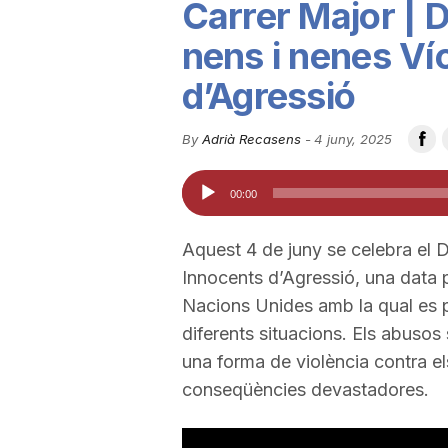
Carrer Major | D
u
nens i nenes Ví
d’Agressió
t
By
Adrià Recasens
-
4 juny, 2025
a
Reproductor
00:00
d'àudio
t
Aquest 4 de juny se celebra el D
Innocents d’Agressió, una data 
d
Nacions Unides amb la qual es p
diferents situacions. Els abusos
e
una forma de violència contra el
conseqüències devastadores.
T