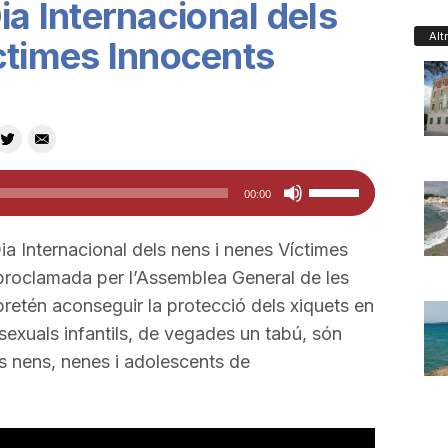
ia Internacional dels
Alt
ctimes Innocents
Feu
00:00
servir
les
ia Internacional dels nens i nenes Víctimes
tecles
proclamada per l’Assemblea General de les
de
retén aconseguir la protecció dels xiquets en
fletxa
 sexuals infantils, de vegades un tabú, són
cap
s nens, nenes i adolescents de
amunt/cap
avall
per