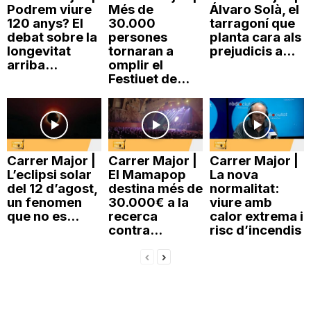
Podrem viure
Més de
Álvaro Solà, el
120 anys? El
30.000
tarragoní que
debat sobre la
persones
planta cara als
longevitat
tornaran a
prejudicis a...
arriba...
omplir el
Festiuet de...
Carrer Major |
Carrer Major |
Carrer Major |
L’eclipsi solar
El Mamapop
La nova
del 12 d’agost,
destina més de
normalitat:
un fenomen
30.000€ a la
viure amb
que no es...
recerca
calor extrema i
contra...
risc d’incendis