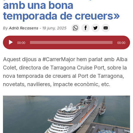
amb una bona
i
temporada de creuers»
u
By
Adrià Recasens
-
19 juny, 2025
Reproductor
00:00
00:00
t
d'àudio
Aquest dijous a #CarrerMajor hem parlat amb Alba
a
Colet, directora de Tarragona Cruise Port, sobre la
nova temporada de creuers al Port de Tarragona,
t
novetats, navilieres, impacte econòmic, etc.
d
e