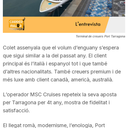
T
a
Terminal de creuers Port Tarragona
r
Colet assenyala que el volum d’enguany s’espera
que sigui similar a la del passat any. El client
r
principal és l’italià i espanyol tot i que també
d’altres nacionalitats. També creuers premium i de
més luxe amb client canadà, americà, australià.
a
L’operador MSC Cruises repeteix la seva aposta
g
per Tarragona per 4t any, mostra de fidelitat i
satisfacció.
o
El llegat romà, modernisme, l’enologia, Port