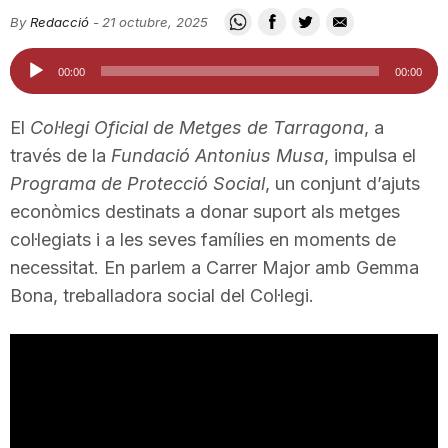
i
By
Redacció
-
21 octubre, 2025
Reproductor
00:00
00:00
u
d'àudio
El
Col·legi Oficial de Metges de Tarragona
, a
t
través de la
Fundació Antonius Musa
, impulsa el
Programa de Protecció Social
, un conjunt d’ajuts
econòmics destinats a donar suport als metges
a
col·legiats i a les seves famílies en moments de
necessitat. En parlem a Carrer Major amb Gemma
t
Bona, treballadora social del Col·legi.
d
e