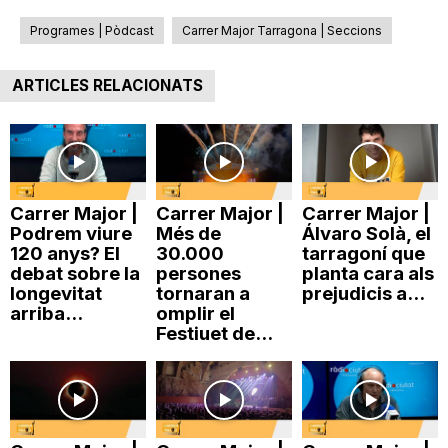
Programes | Pòdcast
Carrer Major Tarragona | Seccions
ARTICLES RELACIONATS
Carrer Major |
Carrer Major |
Carrer Major |
Podrem viure
Més de
Álvaro Solà, el
120 anys? El
30.000
tarragoní que
debat sobre la
persones
planta cara als
longevitat
tornaran a
prejudicis a...
arriba...
omplir el
Festiuet de...