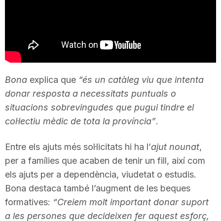
T
a
r
Bona
explica que
“és un catàleg viu que intenta
donar resposta a necessitats puntuals o
r
situacions sobrevingudes que pugui tindre el
col·lectiu mèdic de tota la província”
.
a
Entre els ajuts més sol·licitats hi ha l’
ajut nounat
,
per a famílies que acaben de tenir un fill, així com
g
els ajuts per a dependència, viudetat o estudis.
Bona destaca també l’augment de les beques
o
formatives:
“Creiem molt important donar suport
a les persones que decideixen fer aquest esforç,