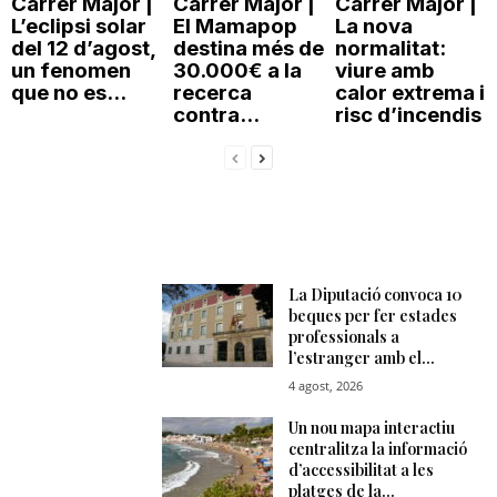
Carrer Major |
Carrer Major |
Carrer Major |
L’eclipsi solar
El Mamapop
La nova
del 12 d’agost,
destina més de
normalitat:
un fenomen
30.000€ a la
viure amb
que no es...
recerca
calor extrema i
contra...
risc d’incendis