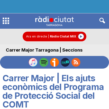
R
à
Ara en directe
|
Ràdio Ciutat MIX
Carrer Major Tarragona | Seccions
d
i
Carrer Major | Els ajuts
o
econòmics del Programa
de Protecció Social del
C
COMT