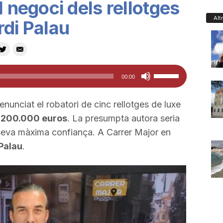
l negoci dels rellotges
Alt
rdi Palau
Feu
00:00
servir
les
nunciat el robatori de cinc rellotges de luxe
tecles
s
200.000 euros
. La presumpta autora seria
de
a seva màxima confiança. A Carrer Major en
fletxa
Palau
.
cap
amunt/cap
avall
per
a