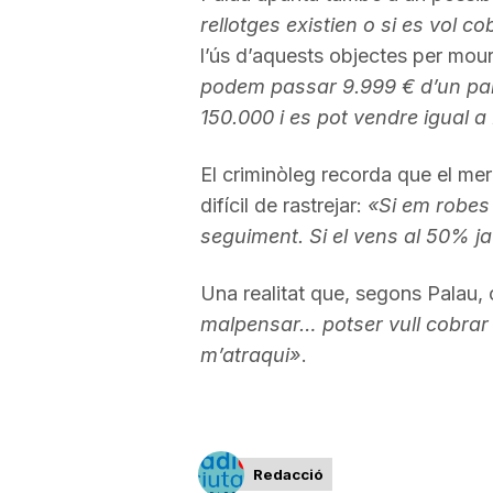
rellotges existien o si es vol c
a
l’ús d’aquests objectes per mour
podem passar 9.999 € d’un país 
150.000 i es pot vendre igual a
El criminòleg recorda que el merc
difícil de rastrejar:
«Si em robes e
seguiment. Si el vens al 50% j
Una realitat que, segons Palau, 
malpensar… potser vull cobrar
m’atraqui»
.
Redacció