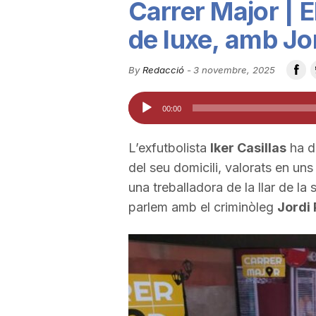
Carrer Major | E
u
de luxe, amb Jo
t
By
Redacció
-
3 novembre, 2025
Reproductor
00:00
a
d'àudio
L’exfutbolista
Iker Casillas
ha de
t
del seu domicili, valorats en un
una treballadora de la llar de l
d
parlem amb el criminòleg
Jordi 
e
T