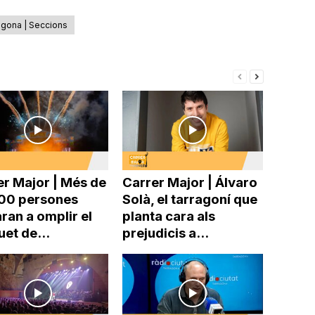
agona | Seccions
er Major | Més de
Carrer Major | Álvaro
00 persones
Solà, el tarragoní que
ran a omplir el
planta cara als
uet de...
prejudicis a...