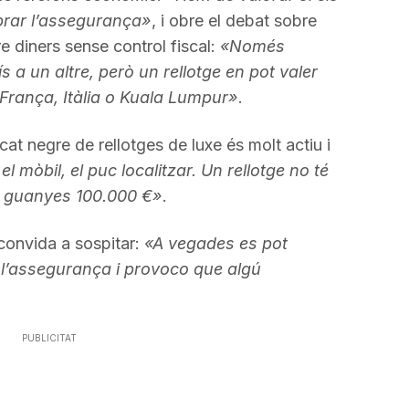
obrar l’assegurança»
, i obre el debat sobre
e diners sense control fiscal:
«Només
a un altre, però un rellotge en pot valer
 França, Itàlia o Kuala Lumpur»
.
at negre de rellotges de luxe és molt actiu i
l mòbil, el puc localitzar. Un rellotge no té
a guanyes 100.000 €»
.
convida a sospitar:
«A vegades es pot
 l’assegurança i provoco que algú
PUBLICITAT