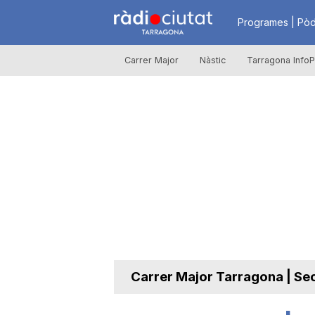
R
Programes | Pòd
Carrer Major
Nàstic
Tarragona InfoP
à
d
i
o
C
Carrer Major Tarragona | Se
i