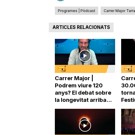
Programes | Pòdcast
Carrer Major Tarr
ARTICLES RELACIONATS
Carrer Major |
Carr
Podrem viure 120
30.0
anys? El debat sobre
torna
la longevitat arriba...
Festi