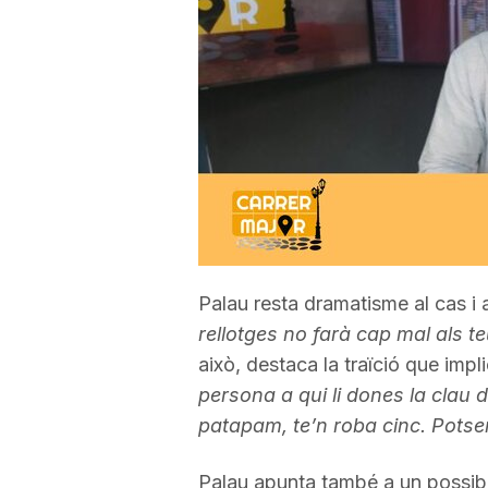
a
r
r
a
Palau resta dramatisme al cas i
g
rellotges no farà cap mal als te
això, destaca la traïció que im
o
persona a qui li dones la clau d
patapam, te’n roba cinc. Potse
n
Palau apunta també a un possib