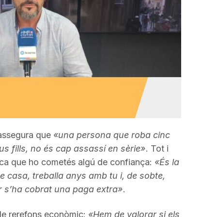
incrementar
o
disminuir
el
volum.
 assegura que
«una persona que roba cinc
us fills, no és cap assassí en sèrie»
. Tot i
plica que ho cometés algú de confiança:
«És la
e casa, treballa anys amb tu i, de sobte,
r s’ha cobrat una paga extra»
.
le rerefons econòmic:
«Hem de valorar si els