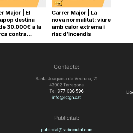
r Major | El
Carrer Major | La
pop destina
nova normalitat: viure
de 30.000€ a la
amb calor extrema i
ca contra...
risc d’incendis
Contacte:
Santa Joaquima de Vedruna, 21
43002 Tarragona
Tel:
977 088 596
Llo
info@rctgn.cat
Publicitat:
publicitat@radiociutat.com