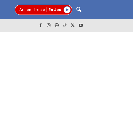
Ara en directe
|
En Joc