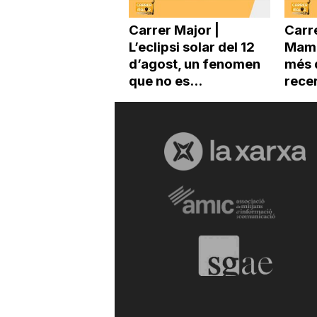
Carrer Major |
Carre
L’eclipsi solar del 12
Mama
d’agost, un fenomen
més 
que no es...
recer