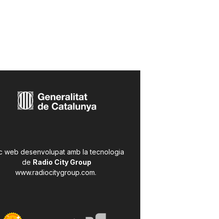
c web desenvolupat amb la tecnologia
de
Radio City Group
www.radiocitygroup.com
.