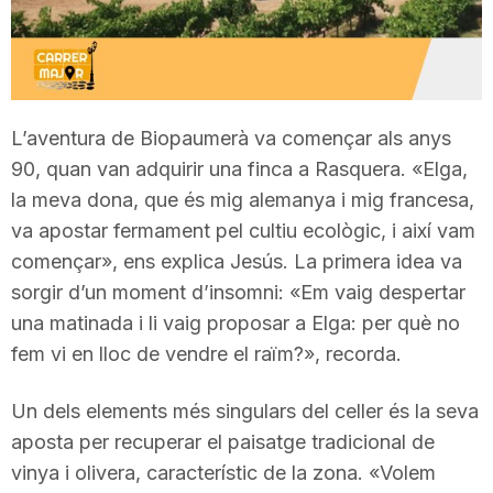
T
a
L’aventura de Biopaumerà va començar als anys
r
90, quan van adquirir una finca a Rasquera. «Elga,
la meva dona, que és mig alemanya i mig francesa,
va apostar fermament pel cultiu ecològic, i així vam
r
començar», ens explica Jesús. La primera idea va
sorgir d’un moment d’insomni: «Em vaig despertar
a
una matinada i li vaig proposar a Elga: per què no
fem vi en lloc de vendre el raïm?», recorda.
g
Un dels elements més singulars del celler és la seva
aposta per recuperar el paisatge tradicional de
o
vinya i olivera, característic de la zona. «Volem