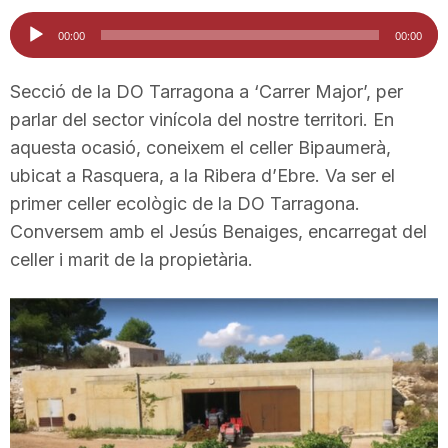
i
Reproductor
00:00
00:00
d'àudio
u
Secció de la DO Tarragona a ‘Carrer Major’, per
parlar del sector vinícola del nostre territori. En
aquesta ocasió, coneixem el celler Bipaumerà,
t
ubicat a Rasquera, a la Ribera d’Ebre. Va ser el
primer celler ecològic de la DO Tarragona.
a
Conversem amb el Jesús Benaiges, encarregat del
celler i marit de la propietària.
t
d
e