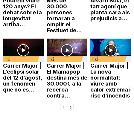
Podrem viure
Més de
Álvaro Solà, el
120 anys? El
30.000
tarragoní que
debat sobre la
persones
planta cara als
longevitat
tornaran a
prejudicis a...
arriba...
omplir el
Festiuet de...
Carrer Major |
Carrer Major |
Carrer Major |
L’eclipsi solar
El Mamapop
La nova
del 12 d’agost,
destina més de
normalitat:
un fenomen
30.000€ a la
viure amb
que no es...
recerca
calor extrema i
contra...
risc d’incendis