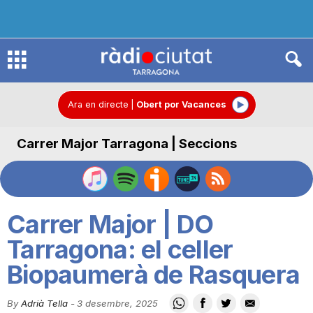
R
à
Ara en directe
|
Obert por Vacances
Carrer Major Tarragona | Seccions
d
i
Carrer Major | DO
o
Tarragona: el celler
Biopaumerà de Rasquera
C
By
Adrià Tella
-
3 desembre, 2025