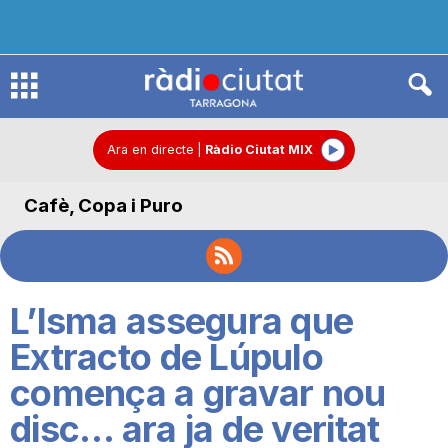
R
à
Ara en directe
|
Ràdio Ciutat MIX
Cafè, Copa i Puro
d
i
L’Isma assegura que
o
Extracto de Lúpulo
comença a gravar nou
C
disc… ara ja de veritat