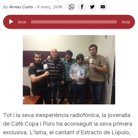
i
By
Arnau Curto
-
9 març, 2016
Reproductor
00:00
00:00
u
d'àudio
t
a
t
d
Tot i la seva inexperiència radiofònica, la jovenalla
de Cafè Copa i Puro ha aconseguit la seva primera
e
exclusiva. L’Isma, el cantant d’Extracto de Lúpulo,