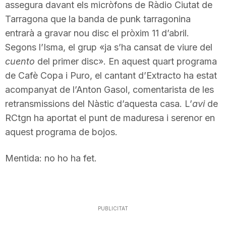
assegura davant els micròfons de Ràdio Ciutat de
T
Tarragona que la banda de punk tarragonina
entrarà a gravar nou disc el pròxim 11 d’abril.
a
Segons l’Isma, el grup «ja s’ha cansat de viure del
cuento
del primer disc». En aquest quart programa
de Cafè Copa i Puro, el cantant d’Extracto ha estat
r
acompanyat de l’Anton Gasol, comentarista de les
retransmissions del Nàstic d’aquesta casa. L’
avi
de
r
RCtgn ha aportat el punt de maduresa i serenor en
aquest programa de bojos.
a
Mentida: no ho ha fet.
g
o
PUBLICITAT