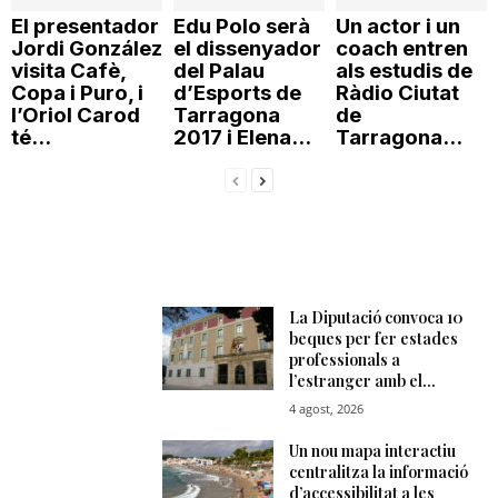
El presentador
Edu Polo serà
Un actor i un
Jordi González
el dissenyador
coach entren
visita Cafè,
del Palau
als estudis de
Copa i Puro, i
d’Esports de
Ràdio Ciutat
l’Oriol Carod
Tarragona
de
té...
2017 i Elena...
Tarragona...