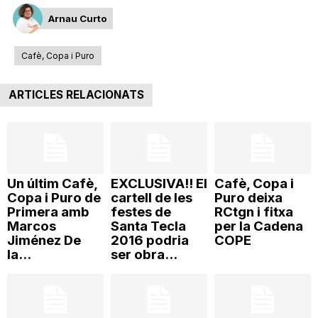
n
Arnau Curto
Cafè, Copa i Puro
a
ARTICLES RELACIONATS
Un últim Cafè,
EXCLUSIVA!! El
Cafè, Copa i
Copa i Puro de
cartell de les
Puro deixa
Primera amb
festes de
RCtgn i fitxa
Marcos
Santa Tecla
per la Cadena
Jiménez De
2016 podria
COPE
la...
ser obra...