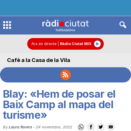
R
à
Ara en directe
|
Ràdio Ciutat MIX
Cafè a la Casa de la Vila
d
i
Blay: «Hem de posar el
o
Baix Camp al mapa del
turisme»
C
By
Laura Rovira
-
24 novembre, 2022