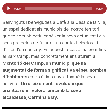
i
Reproductor
00:00
00:00
d'àudio
u
Benvinguts i benvigudes a Cafè a la Casa de la Vila,
un espai dedicat als municipis del nostre territori
que té com objectiu conèixer la seva actualitat i els
t
seus projectes de futur en un context electoral i
d’inici d’un nou any. En aquesta ocasió marxem fins
a
al Baix Camp, més concretament ens aturem a
Montbrió del Camp, un municipi que ha
t
augmentat de forma significativa el seu nombre
d’habitants
en els últims anys i també la seva
activitat.
d
Un creixement i evolució que
analitzarem i valorarem amb la seva
alcaldessa, Carmina Blay.
e