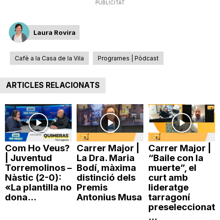
PUBLICITAT
n
Laura Rovira
a
Cafè a la Casa de la Vila
Programes | Pòdcast
ARTICLES RELACIONATS
Com Ho Veus?
Carrer Major |
Carrer Major |
| Juventud
La Dra. Maria
“Baile con la
Torremolinos –
Bodí, màxima
muerte”, el
Nàstic (2-0):
distinció dels
curt amb
«La plantilla no
Premis
lideratge
dona...
Antonius Musa
tarragoní
preseleccionat
...