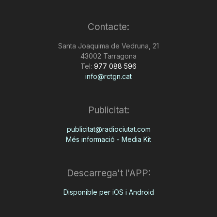
Contacte:
Santa Joaquima de Vedruna, 21
43002 Tarragona
Tel:
977 088 596
info@rctgn.cat
Publicitat:
publicitat@radiociutat.com
Més informació - Media Kit
Descarrega't l'APP:
Disponible per iOS i Android